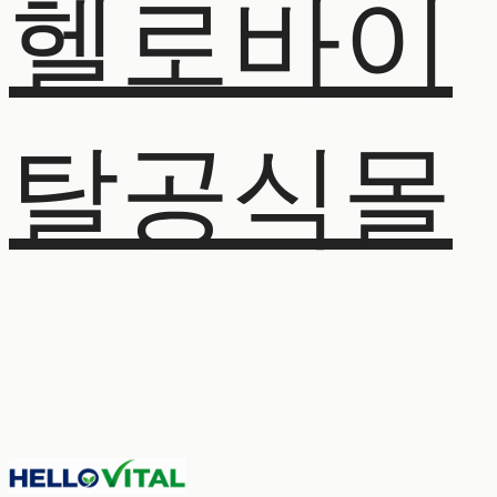
헬로바이
탈공식몰