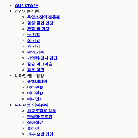
OUR STORY
건강기능식품
흑염소진액 전문관
혈행.혈압 건강
관절·뼈 건강
눈 건강
장 건강
간 건강
면역 기능
기억력·인지 건강
칼슘·마그네슘
철분·아연
비타민·필수영양
종합비타민
비타민 B
비타민 D
비타민 C
다이어트·이너뷰티
체중조절용 식품
단백질·프로틴
식이섬유
콜라겐
피부·모발 영양