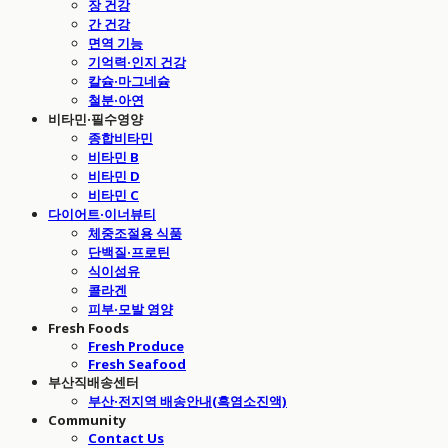
장 건강
간 건강
면역 기능
기억력·인지 건강
칼슘·마그네슘
철분·아연
비타민·필수영양
종합비타민
비타민 B
비타민 D
비타민 C
다이어트·이너뷰티
체중조절용 식품
단백질·프로틴
식이섬유
콜라겐
피부·모발 영양
Fresh Foods
Fresh Produce
Fresh Seafood
부산직배송센터
부산·전지역 배송안내(흑염소진액)
Community
Contact Us