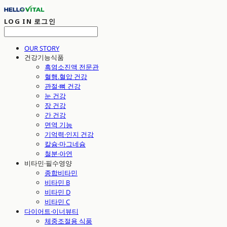
LOG IN
로그인
OUR STORY
건강기능식품
흑염소진액 전문관
혈행.혈압 건강
관절·뼈 건강
눈 건강
장 건강
간 건강
면역 기능
기억력·인지 건강
칼슘·마그네슘
철분·아연
비타민·필수영양
종합비타민
비타민 B
비타민 D
비타민 C
다이어트·이너뷰티
체중조절용 식품