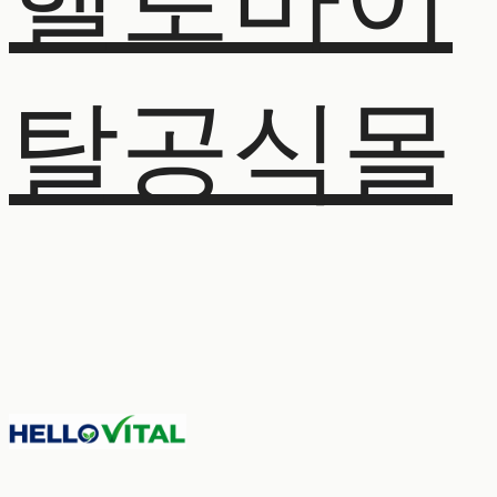
헬로바이
탈공식몰