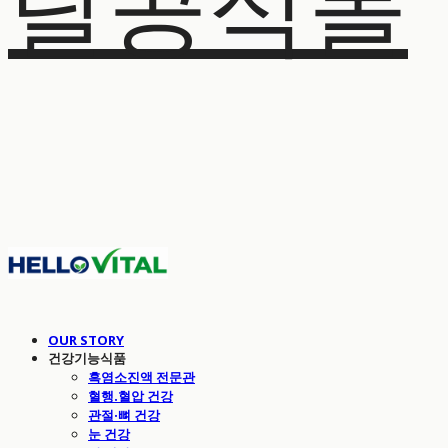
탈공식몰
OUR STORY
건강기능식품
흑염소진액 전문관
혈행.혈압 건강
관절·뼈 건강
눈 건강