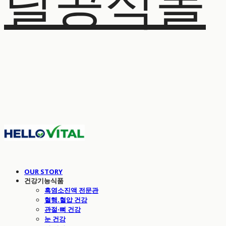
탈공식몰
OUR STORY
건강기능식품
흑염소진액 전문관
혈행.혈압 건강
관절·뼈 건강
눈 건강