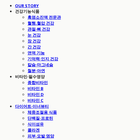
OUR STORY
건강기능식품
흑염소진액 전문관
혈행.혈압 건강
관절·뼈 건강
눈 건강
장 건강
간 건강
면역 기능
기억력·인지 건강
칼슘·마그네슘
철분·아연
비타민·필수영양
종합비타민
비타민 B
비타민 D
비타민 C
다이어트·이너뷰티
체중조절용 식품
단백질·프로틴
식이섬유
콜라겐
피부·모발 영양