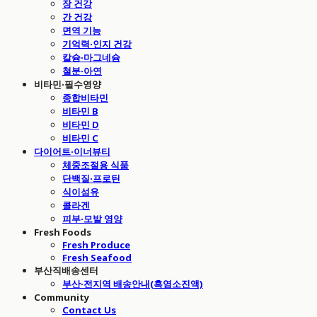
장 건강
간 건강
면역 기능
기억력·인지 건강
칼슘·마그네슘
철분·아연
비타민·필수영양
종합비타민
비타민 B
비타민 D
비타민 C
다이어트·이너뷰티
체중조절용 식품
단백질·프로틴
식이섬유
콜라겐
피부·모발 영양
Fresh Foods
Fresh Produce
Fresh Seafood
부산직배송센터
부산·전지역 배송안내(흑염소진액)
Community
Contact Us