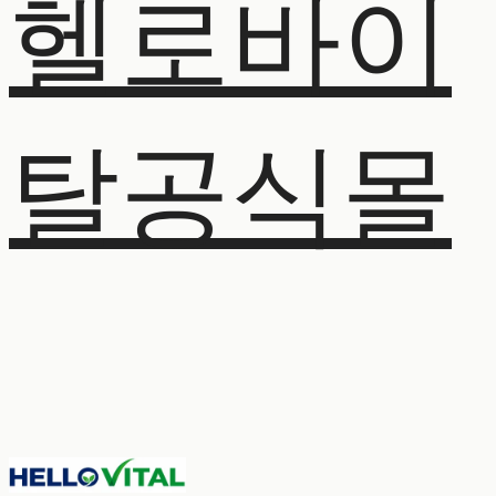
헬로바이
탈공식몰