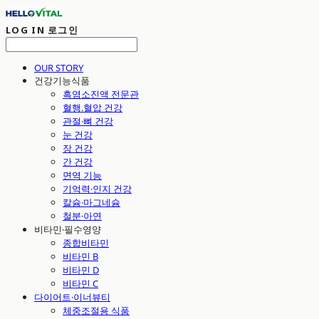
LOG IN
로그인
OUR STORY
건강기능식품
흑염소진액 전문관
혈행.혈압 건강
관절·뼈 건강
눈 건강
장 건강
간 건강
면역 기능
기억력·인지 건강
칼슘·마그네슘
철분·아연
비타민·필수영양
종합비타민
비타민 B
비타민 D
비타민 C
다이어트·이너뷰티
체중조절용 식품