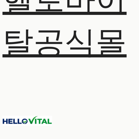
헬로바이
탈공식몰