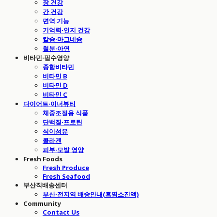
장 건강
간 건강
면역 기능
기억력·인지 건강
칼슘·마그네슘
철분·아연
비타민·필수영양
종합비타민
비타민 B
비타민 D
비타민 C
다이어트·이너뷰티
체중조절용 식품
단백질·프로틴
식이섬유
콜라겐
피부·모발 영양
Fresh Foods
Fresh Produce
Fresh Seafood
부산직배송센터
부산·전지역 배송안내(흑염소진액)
Community
Contact Us