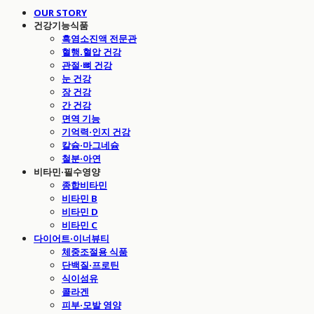
OUR STORY
건강기능식품
흑염소진액 전문관
혈행.혈압 건강
관절·뼈 건강
눈 건강
장 건강
간 건강
면역 기능
기억력·인지 건강
칼슘·마그네슘
철분·아연
비타민·필수영양
종합비타민
비타민 B
비타민 D
비타민 C
다이어트·이너뷰티
체중조절용 식품
단백질·프로틴
식이섬유
콜라겐
피부·모발 영양