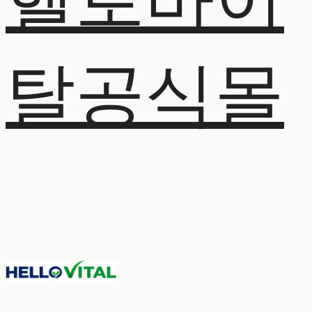
헬로바이
탈공식몰