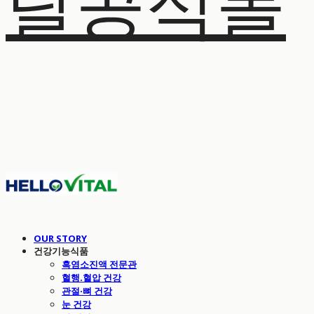
탈공식몰
OUR STORY
건강기능식품
흑염소진액 전문관
혈행.혈압 건강
관절·뼈 건강
눈 건강