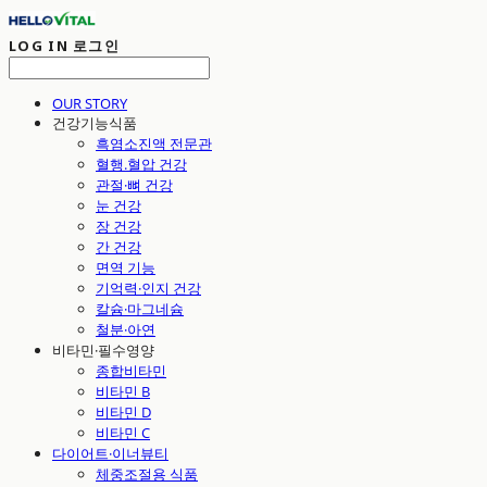
LOG IN
로그인
OUR STORY
건강기능식품
흑염소진액 전문관
혈행.혈압 건강
관절·뼈 건강
눈 건강
장 건강
간 건강
면역 기능
기억력·인지 건강
칼슘·마그네슘
철분·아연
비타민·필수영양
종합비타민
비타민 B
비타민 D
비타민 C
다이어트·이너뷰티
체중조절용 식품