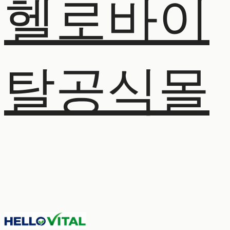
헬로바이
탈공식몰