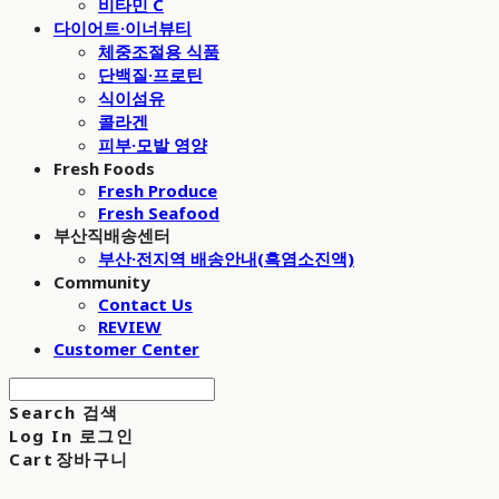
비타민 C
다이어트·이너뷰티
체중조절용 식품
단백질·프로틴
식이섬유
콜라겐
피부·모발 영양
Fresh Foods
Fresh Produce
Fresh Seafood
부산직배송센터
부산·전지역 배송안내(흑염소진액)
Community
Contact Us
REVIEW
Customer Center
Search
검색
Log In
로그인
Cart
장바구니