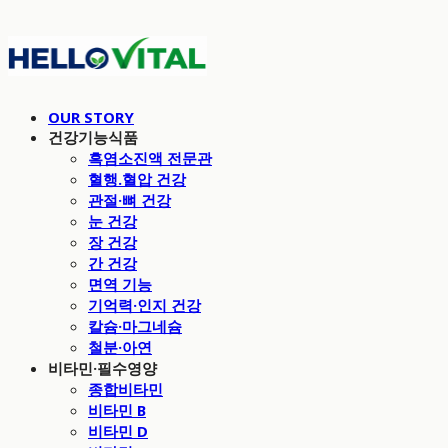
OUR STORY
건강기능식품
흑염소진액 전문관
혈행.혈압 건강
관절·뼈 건강
눈 건강
장 건강
간 건강
면역 기능
기억력·인지 건강
칼슘·마그네슘
철분·아연
비타민·필수영양
종합비타민
비타민 B
비타민 D