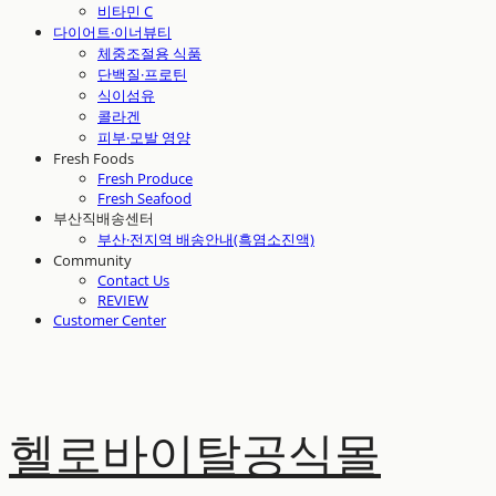
비타민 C
다이어트·이너뷰티
체중조절용 식품
단백질·프로틴
식이섬유
콜라겐
피부·모발 영양
Fresh Foods
Fresh Produce
Fresh Seafood
부산직배송센터
부산·전지역 배송안내(흑염소진액)
Community
Contact Us
REVIEW
Customer Center
헬로바이탈공식몰