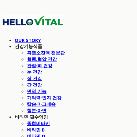
OUR STORY
건강기능식품
흑염소진액 전문관
혈행.혈압 건강
관절·뼈 건강
눈 건강
장 건강
간 건강
면역 기능
기억력·인지 건강
칼슘·마그네슘
철분·아연
비타민·필수영양
종합비타민
비타민 B
비타민 D