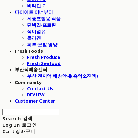
비타민 C
다이어트·이너뷰티
체중조절용 식품
단백질·프로틴
식이섬유
콜라겐
피부·모발 영양
Fresh Foods
Fresh Produce
Fresh Seafood
부산직배송센터
부산·전지역 배송안내(흑염소진액)
Community
Contact Us
REVIEW
Customer Center
Search
검색
Log In
로그인
Cart
장바구니