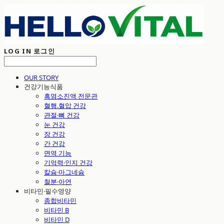
LOG IN
로그인
OUR STORY
건강기능식품
흑염소진액 전문관
혈행.혈압 건강
관절·뼈 건강
눈 건강
장 건강
간 건강
면역 기능
기억력·인지 건강
칼슘·마그네슘
철분·아연
비타민·필수영양
종합비타민
비타민 B
비타민 D