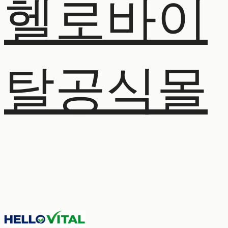
헬로바이
탈공식몰