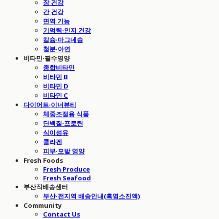
장 건강
간 건강
면역 기능
기억력·인지 건강
칼슘·마그네슘
철분·아연
비타민·필수영양
종합비타민
비타민 B
비타민 D
비타민 C
다이어트·이너뷰티
체중조절용 식품
단백질·프로틴
식이섬유
콜라겐
피부·모발 영양
Fresh Foods
Fresh Produce
Fresh Seafood
부산직배송센터
부산·전지역 배송안내(흑염소진액)
Community
Contact Us