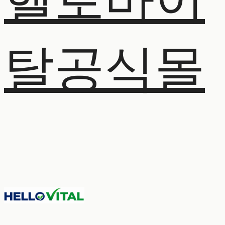
헬로바이
탈공식몰