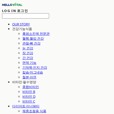
LOG IN
로그인
OUR STORY
건강기능식품
흑염소진액 전문관
혈행.혈압 건강
관절·뼈 건강
눈 건강
장 건강
간 건강
면역 기능
기억력·인지 건강
칼슘·마그네슘
철분·아연
비타민·필수영양
종합비타민
비타민 B
비타민 D
비타민 C
다이어트·이너뷰티
체중조절용 식품