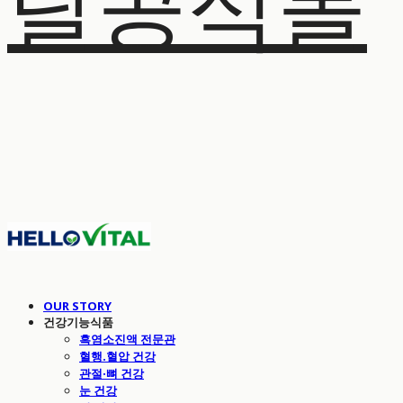
탈공식몰
OUR STORY
건강기능식품
흑염소진액 전문관
혈행.혈압 건강
관절·뼈 건강
눈 건강