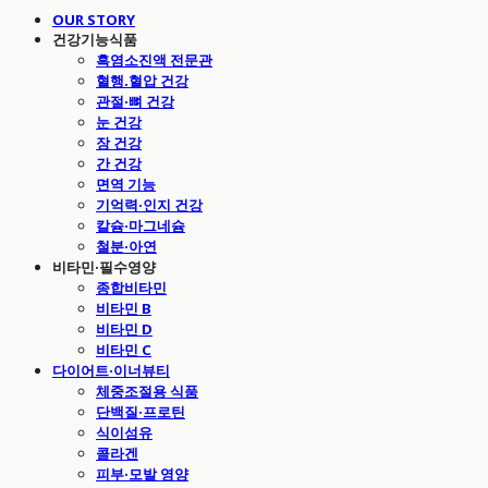
OUR STORY
건강기능식품
흑염소진액 전문관
혈행.혈압 건강
관절·뼈 건강
눈 건강
장 건강
간 건강
면역 기능
기억력·인지 건강
칼슘·마그네슘
철분·아연
비타민·필수영양
종합비타민
비타민 B
비타민 D
비타민 C
다이어트·이너뷰티
체중조절용 식품
단백질·프로틴
식이섬유
콜라겐
피부·모발 영양