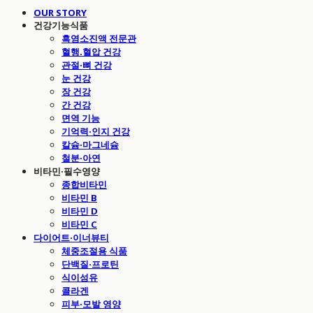
OUR STORY
건강기능식품
흑염소진액 전문관
혈행.혈압 건강
관절·뼈 건강
눈 건강
장 건강
간 건강
면역 기능
기억력·인지 건강
칼슘·마그네슘
철분·아연
비타민·필수영양
종합비타민
비타민 B
비타민 D
비타민 C
다이어트·이너뷰티
체중조절용 식품
단백질·프로틴
식이섬유
콜라겐
피부·모발 영양