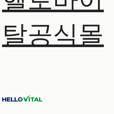
헬로바이
탈공식몰