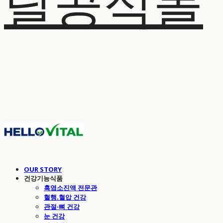
탈공식몰
OUR STORY
건강기능식품
흑염소진액 전문관
혈행.혈압 건강
관절·뼈 건강
눈 건강