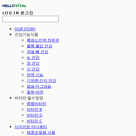
LOG IN
로그인
OUR STORY
건강기능식품
흑염소진액 전문관
혈행.혈압 건강
관절·뼈 건강
눈 건강
장 건강
간 건강
면역 기능
기억력·인지 건강
칼슘·마그네슘
철분·아연
비타민·필수영양
종합비타민
비타민 B
비타민 D
비타민 C
다이어트·이너뷰티
체중조절용 식품