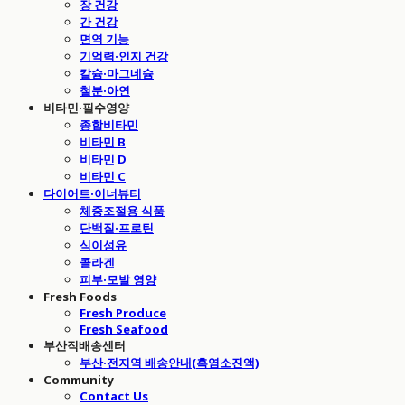
장 건강
간 건강
면역 기능
기억력·인지 건강
칼슘·마그네슘
철분·아연
비타민·필수영양
종합비타민
비타민 B
비타민 D
비타민 C
다이어트·이너뷰티
체중조절용 식품
단백질·프로틴
식이섬유
콜라겐
피부·모발 영양
Fresh Foods
Fresh Produce
Fresh Seafood
부산직배송센터
부산·전지역 배송안내(흑염소진액)
Community
Contact Us