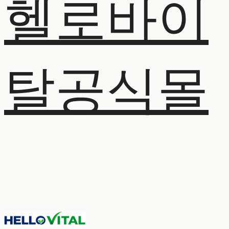
헬로바이
탈공식몰