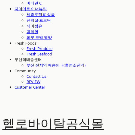
비타민 C
다이어트·이너뷰티
체중조절용 식품
단백질·프로틴
식이섬유
콜라겐
피부·모발 영양
Fresh Foods
Fresh Produce
Fresh Seafood
부산직배송센터
부산·전지역 배송안내(흑염소진액)
Community
Contact Us
REVIEW
Customer Center
헬로바이탈공식몰