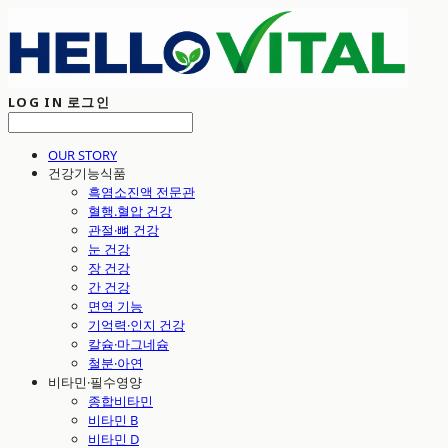
LOG IN
로그인
OUR STORY
건강기능식품
흑염소진액 전문관
혈행.혈압 건강
관절·뼈 건강
눈 건강
장 건강
간 건강
면역 기능
기억력·인지 건강
칼슘·마그네슘
철분·아연
비타민·필수영양
종합비타민
비타민 B
비타민 D