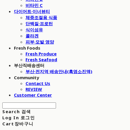
비타민 C
다이어트·이너뷰티
체중조절용 식품
단백질·프로틴
식이섬유
콜라겐
피부·모발 영양
Fresh Foods
Fresh Produce
Fresh Seafood
부산직배송센터
부산·전지역 배송안내(흑염소진액)
Community
Contact Us
REVIEW
Customer Center
Search
검색
Log In
로그인
Cart
장바구니