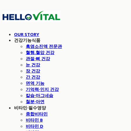
OUR STORY
건강기능식품
흑염소진액 전문관
혈행.혈압 건강
관절·뼈 건강
눈 건강
장 건강
간 건강
면역 기능
기억력·인지 건강
칼슘·마그네슘
철분·아연
비타민·필수영양
종합비타민
비타민 B
비타민 D