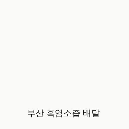
부산 흑염소즙 배달