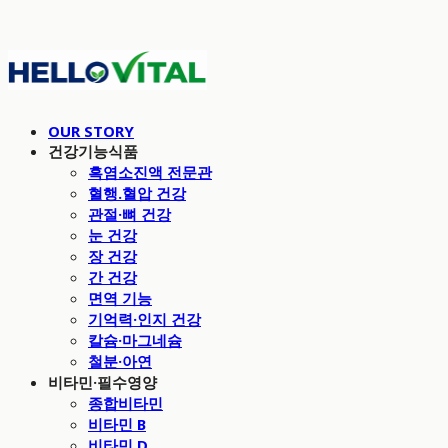
OUR STORY
건강기능식품
흑염소진액 전문관
혈행.혈압 건강
관절·뼈 건강
눈 건강
장 건강
간 건강
면역 기능
기억력·인지 건강
칼슘·마그네슘
철분·아연
비타민·필수영양
종합비타민
비타민 B
비타민 D