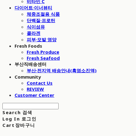
비타민 C
다이어트·이너뷰티
체중조절용 식품
단백질·프로틴
식이섬유
콜라겐
피부·모발 영양
Fresh Foods
Fresh Produce
Fresh Seafood
부산직배송센터
부산·전지역 배송안내(흑염소진액)
Community
Contact Us
REVIEW
Customer Center
Search
검색
Log In
로그인
Cart
장바구니