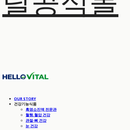
탈공식몰
OUR STORY
건강기능식품
흑염소진액 전문관
혈행.혈압 건강
관절·뼈 건강
눈 건강