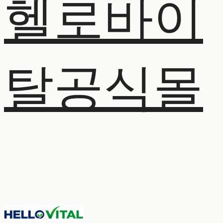
헬로바이
탈공식몰