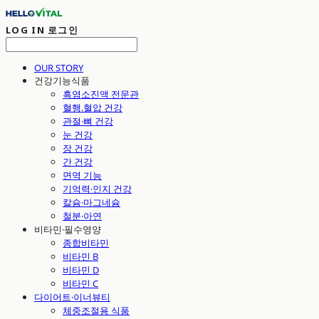
LOG IN
로그인
OUR STORY
건강기능식품
흑염소진액 전문관
혈행.혈압 건강
관절·뼈 건강
눈 건강
장 건강
간 건강
면역 기능
기억력·인지 건강
칼슘·마그네슘
철분·아연
비타민·필수영양
종합비타민
비타민 B
비타민 D
비타민 C
다이어트·이너뷰티
체중조절용 식품