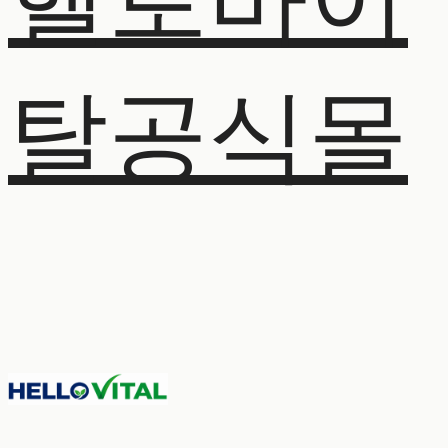
헬로바이
탈공식몰