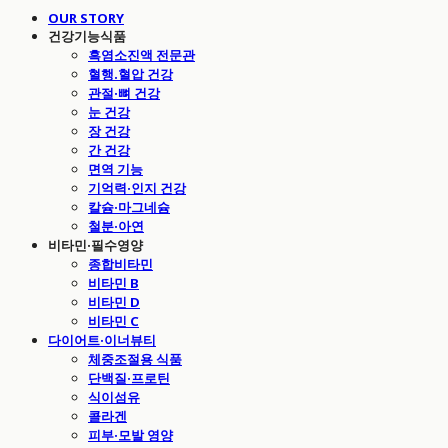
OUR STORY
건강기능식품
흑염소진액 전문관
혈행.혈압 건강
관절·뼈 건강
눈 건강
장 건강
간 건강
면역 기능
기억력·인지 건강
칼슘·마그네슘
철분·아연
비타민·필수영양
종합비타민
비타민 B
비타민 D
비타민 C
다이어트·이너뷰티
체중조절용 식품
단백질·프로틴
식이섬유
콜라겐
피부·모발 영양