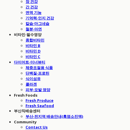
장 건강
간 건강
면역 기능
기억력·인지 건강
칼슘·마그네슘
철분·아연
비타민·필수영양
종합비타민
비타민 B
비타민 D
비타민 C
다이어트·이너뷰티
체중조절용 식품
단백질·프로틴
식이섬유
콜라겐
피부·모발 영양
Fresh Foods
Fresh Produce
Fresh Seafood
부산직배송센터
부산·전지역 배송안내(흑염소진액)
Community
Contact Us