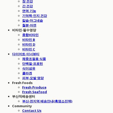
장 건강
간 건강
면역 기능
기억력·인지 건강
칼슘·마그네슘
철분·아연
비타민·필수영양
종합비타민
비타민 B
비타민 D
비타민 C
다이어트·이너뷰티
체중조절용 식품
단백질·프로틴
식이섬유
콜라겐
피부·모발 영양
Fresh Foods
Fresh Produce
Fresh Seafood
부산직배송센터
부산·전지역 배송안내(흑염소진액)
Community
Contact Us