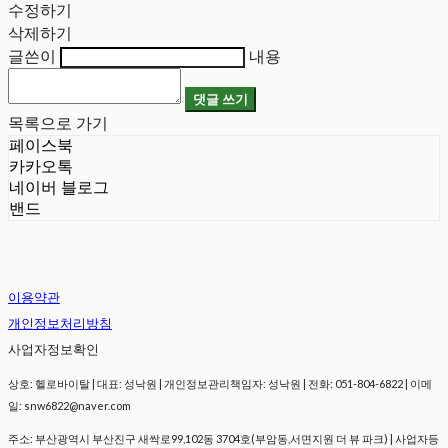
수정하기
삭제하기
글쓴이
내용
댓글 쓰기
목록으로 가기
페이스북
카카오톡
네이버 블로그
밴드
이용약관
개인정보처리방침
사업자정보확인
상호: 헬로바이탈 | 대표: 성낙원 | 개인정보관리책임자: 성낙원 | 전화: 051-804-6822 | 이메
일: snw6822@naver.com
주소: 부산광역시 부산진구 새싹로99,102동 3704호(부암동,서면지원 더 뷰 파크) | 사업자등