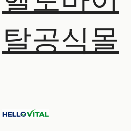
헬로바이
탈공식몰