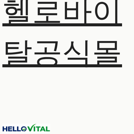
헬로바이
탈공식몰