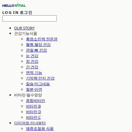
LOG IN
로그인
OUR STORY
건강기능식품
흑염소진액 전문관
혈행.혈압 건강
관절·뼈 건강
눈 건강
장 건강
간 건강
면역 기능
기억력·인지 건강
칼슘·마그네슘
철분·아연
비타민·필수영양
종합비타민
비타민 B
비타민 D
비타민 C
다이어트·이너뷰티
체중조절용 식품