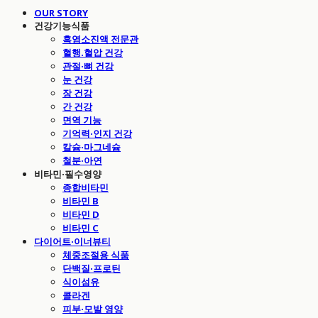
OUR STORY
건강기능식품
흑염소진액 전문관
혈행.혈압 건강
관절·뼈 건강
눈 건강
장 건강
간 건강
면역 기능
기억력·인지 건강
칼슘·마그네슘
철분·아연
비타민·필수영양
종합비타민
비타민 B
비타민 D
비타민 C
다이어트·이너뷰티
체중조절용 식품
단백질·프로틴
식이섬유
콜라겐
피부·모발 영양