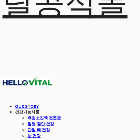
탈공식몰
OUR STORY
건강기능식품
흑염소진액 전문관
혈행.혈압 건강
관절·뼈 건강
눈 건강