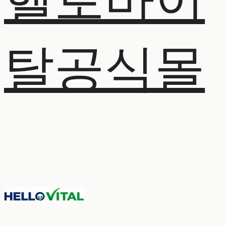
헬로바이
탈공식몰