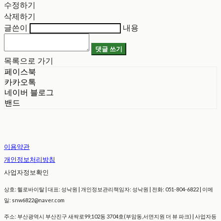
수정하기
삭제하기
글쓴이
내용
댓글 쓰기
목록으로 가기
페이스북
카카오톡
네이버 블로그
밴드
이용약관
개인정보처리방침
사업자정보확인
상호: 헬로바이탈 | 대표: 성낙원 | 개인정보관리책임자: 성낙원 | 전화: 051-804-6822 | 이메
일: snw6822@naver.com
주소: 부산광역시 부산진구 새싹로99,102동 3704호(부암동,서면지원 더 뷰 파크) | 사업자등