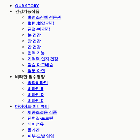
OUR STORY
건강기능식품
흑염소진액 전문관
혈행.혈압 건강
관절·뼈 건강
눈 건강
장 건강
간 건강
면역 기능
기억력·인지 건강
칼슘·마그네슘
철분·아연
비타민·필수영양
종합비타민
비타민 B
비타민 D
비타민 C
다이어트·이너뷰티
체중조절용 식품
단백질·프로틴
식이섬유
콜라겐
피부·모발 영양