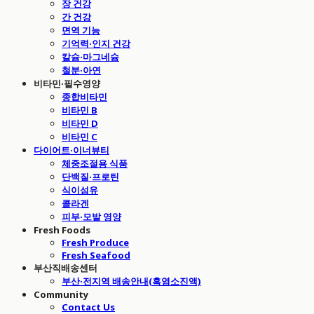
장 건강
간 건강
면역 기능
기억력·인지 건강
칼슘·마그네슘
철분·아연
비타민·필수영양
종합비타민
비타민 B
비타민 D
비타민 C
다이어트·이너뷰티
체중조절용 식품
단백질·프로틴
식이섬유
콜라겐
피부·모발 영양
Fresh Foods
Fresh Produce
Fresh Seafood
부산직배송센터
부산·전지역 배송안내(흑염소진액)
Community
Contact Us