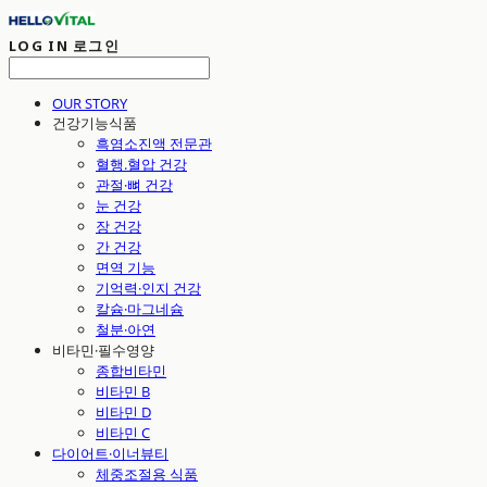
LOG IN
로그인
OUR STORY
건강기능식품
흑염소진액 전문관
혈행.혈압 건강
관절·뼈 건강
눈 건강
장 건강
간 건강
면역 기능
기억력·인지 건강
칼슘·마그네슘
철분·아연
비타민·필수영양
종합비타민
비타민 B
비타민 D
비타민 C
다이어트·이너뷰티
체중조절용 식품