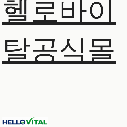
헬로바이
탈공식몰