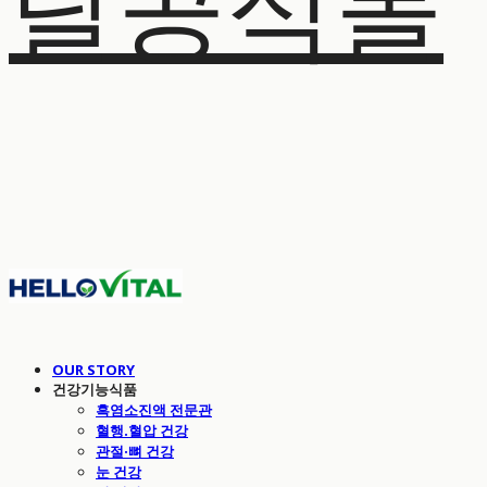
탈공식몰
OUR STORY
건강기능식품
흑염소진액 전문관
혈행.혈압 건강
관절·뼈 건강
눈 건강