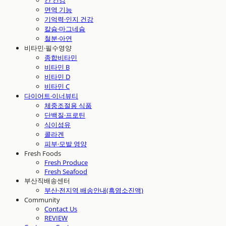
간 건강
면역 기능
기억력·인지 건강
칼슘·마그네슘
철분·아연
비타민·필수영양
종합비타민
비타민 B
비타민 D
비타민 C
다이어트·이너뷰티
체중조절용 식품
단백질·프로틴
식이섬유
콜라겐
피부·모발 영양
Fresh Foods
Fresh Produce
Fresh Seafood
부산직배송센터
부산·전지역 배송안내(흑염소진액)
Community
Contact Us
REVIEW