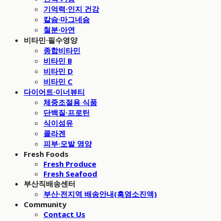
기억력·인지 건강
칼슘·마그네슘
철분·아연
비타민·필수영양
종합비타민
비타민 B
비타민 D
비타민 C
다이어트·이너뷰티
체중조절용 식품
단백질·프로틴
식이섬유
콜라겐
피부·모발 영양
Fresh Foods
Fresh Produce
Fresh Seafood
부산직배송센터
부산·전지역 배송안내(흑염소진액)
Community
Contact Us