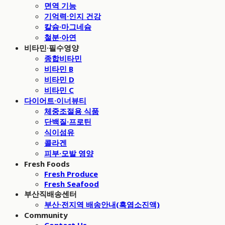
면역 기능
기억력·인지 건강
칼슘·마그네슘
철분·아연
비타민·필수영양
종합비타민
비타민 B
비타민 D
비타민 C
다이어트·이너뷰티
체중조절용 식품
단백질·프로틴
식이섬유
콜라겐
피부·모발 영양
Fresh Foods
Fresh Produce
Fresh Seafood
부산직배송센터
부산·전지역 배송안내(흑염소진액)
Community