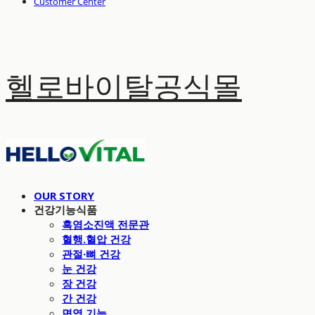
Customer Center
헬로바이탈공식몰
OUR STORY
건강기능식품
흑염소진액 전문관
혈행.혈압 건강
관절·뼈 건강
눈 건강
장 건강
간 건강
면역 기능