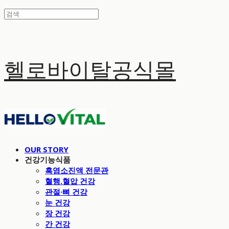
헬로바이탈공식몰
OUR STORY
건강기능식품
흑염소진액 전문관
혈행.혈압 건강
관절·뼈 건강
눈 건강
장 건강
간 건강