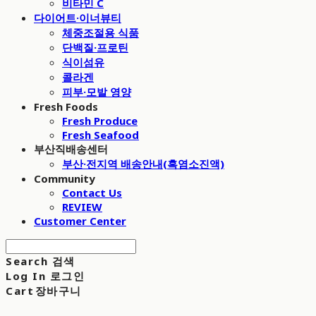
비타민 C
다이어트·이너뷰티
체중조절용 식품
단백질·프로틴
식이섬유
콜라겐
피부·모발 영양
Fresh Foods
Fresh Produce
Fresh Seafood
부산직배송센터
부산·전지역 배송안내(흑염소진액)
Community
Contact Us
REVIEW
Customer Center
Search
검색
Log In
로그인
Cart
장바구니