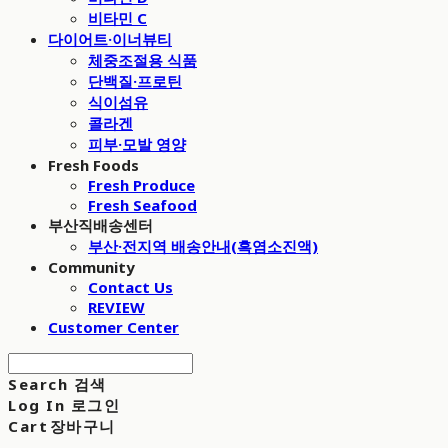
비타민 C
다이어트·이너뷰티
체중조절용 식품
단백질·프로틴
식이섬유
콜라겐
피부·모발 영양
Fresh Foods
Fresh Produce
Fresh Seafood
부산직배송센터
부산·전지역 배송안내(흑염소진액)
Community
Contact Us
REVIEW
Customer Center
Search
검색
Log In
로그인
Cart
장바구니