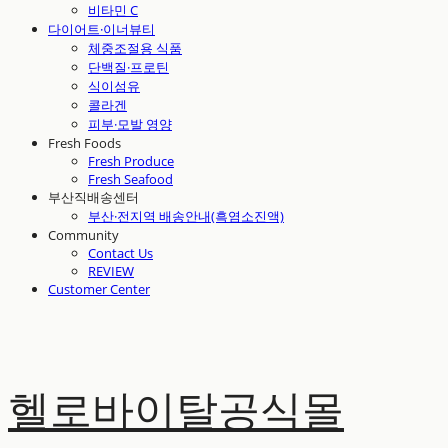
비타민 C
다이어트·이너뷰티
체중조절용 식품
단백질·프로틴
식이섬유
콜라겐
피부·모발 영양
Fresh Foods
Fresh Produce
Fresh Seafood
부산직배송센터
부산·전지역 배송안내(흑염소진액)
Community
Contact Us
REVIEW
Customer Center
헬로바이탈공식몰