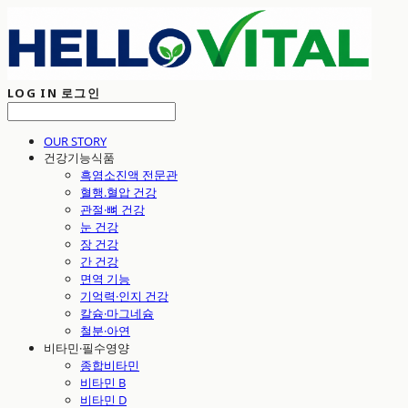
LOG IN
로그인
OUR STORY
건강기능식품
흑염소진액 전문관
혈행.혈압 건강
관절·뼈 건강
눈 건강
장 건강
간 건강
면역 기능
기억력·인지 건강
칼슘·마그네슘
철분·아연
비타민·필수영양
종합비타민
비타민 B
비타민 D