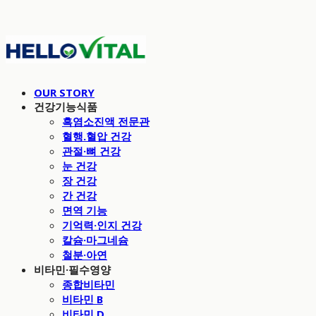
OUR STORY
건강기능식품
흑염소진액 전문관
혈행.혈압 건강
관절·뼈 건강
눈 건강
장 건강
간 건강
면역 기능
기억력·인지 건강
칼슘·마그네슘
철분·아연
비타민·필수영양
종합비타민
비타민 B
비타민 D