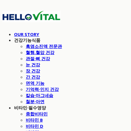
OUR STORY
건강기능식품
흑염소진액 전문관
혈행.혈압 건강
관절·뼈 건강
눈 건강
장 건강
간 건강
면역 기능
기억력·인지 건강
칼슘·마그네슘
철분·아연
비타민·필수영양
종합비타민
비타민 B
비타민 D