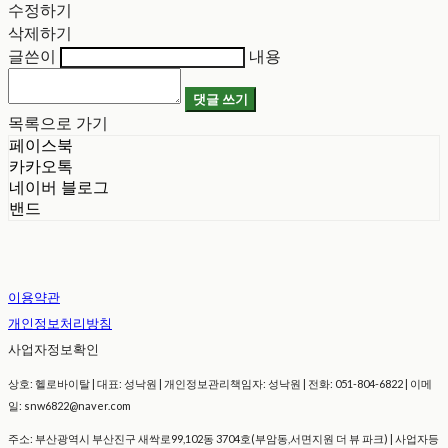
수정하기
삭제하기
글쓴이
내용
댓글 쓰기
목록으로 가기
페이스북
카카오톡
네이버 블로그
밴드
이용약관
개인정보처리방침
사업자정보확인
상호: 헬로바이탈 | 대표: 성낙원 | 개인정보관리책임자: 성낙원 | 전화: 051-804-6822 | 이메
일: snw6822@naver.com
주소: 부산광역시 부산진구 새싹로99,102동 3704호(부암동,서면지원 더 뷰 파크) | 사업자등