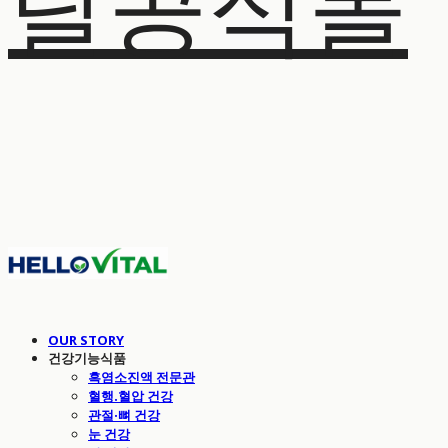
탈공식몰
OUR STORY
건강기능식품
흑염소진액 전문관
혈행.혈압 건강
관절·뼈 건강
눈 건강