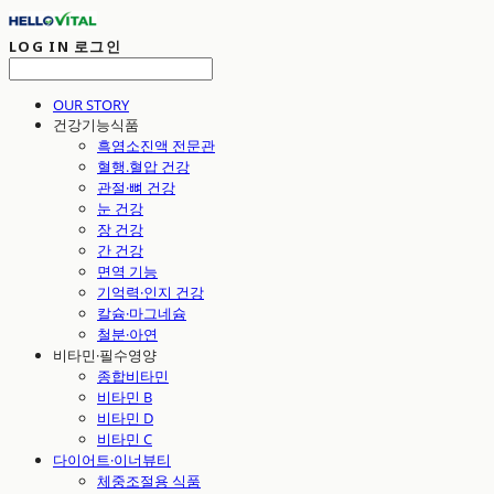
LOG IN
로그인
OUR STORY
건강기능식품
흑염소진액 전문관
혈행.혈압 건강
관절·뼈 건강
눈 건강
장 건강
간 건강
면역 기능
기억력·인지 건강
칼슘·마그네슘
철분·아연
비타민·필수영양
종합비타민
비타민 B
비타민 D
비타민 C
다이어트·이너뷰티
체중조절용 식품