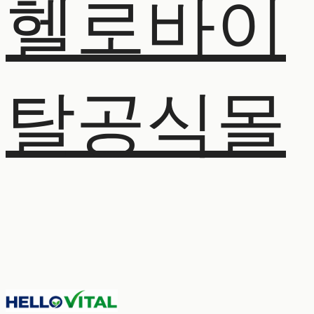
헬로바이
탈공식몰