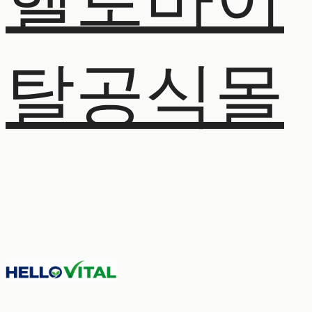
헬로바이
탈공식몰