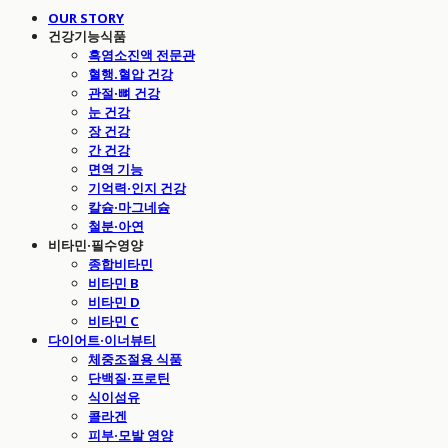
OUR STORY
건강기능식품
흑염소진액 전문관
혈행.혈압 건강
관절·뼈 건강
눈 건강
장 건강
간 건강
면역 기능
기억력·인지 건강
칼슘·마그네슘
철분·아연
비타민·필수영양
종합비타민
비타민 B
비타민 D
비타민 C
다이어트·이너뷰티
체중조절용 식품
단백질·프로틴
식이섬유
콜라겐
피부·모발 영양