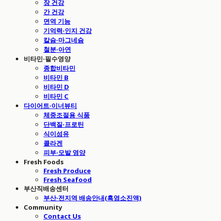
장 건강
간 건강
면역 기능
기억력·인지 건강
칼슘·마그네슘
철분·아연
비타민·필수영양
종합비타민
비타민 B
비타민 D
비타민 C
다이어트·이너뷰티
체중조절용 식품
단백질·프로틴
식이섬유
콜라겐
피부·모발 영양
Fresh Foods
Fresh Produce
Fresh Seafood
부산직배송센터
부산·전지역 배송안내(흑염소진액)
Community
Contact Us