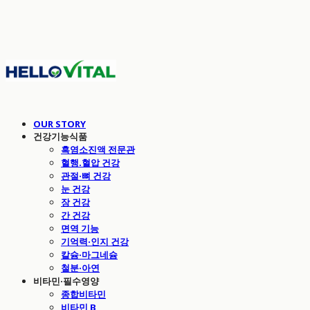
OUR STORY
건강기능식품
흑염소진액 전문관
혈행.혈압 건강
관절·뼈 건강
눈 건강
장 건강
간 건강
면역 기능
기억력·인지 건강
칼슘·마그네슘
철분·아연
비타민·필수영양
종합비타민
비타민 B