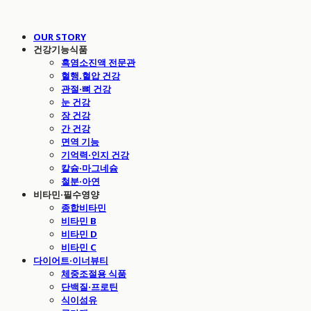
OUR STORY
건강기능식품
흑염소진액 전문관
혈행.혈압 건강
관절·뼈 건강
눈 건강
장 건강
간 건강
면역 기능
기억력·인지 건강
칼슘·마그네슘
철분·아연
비타민·필수영양
종합비타민
비타민 B
비타민 D
비타민 C
다이어트·이너뷰티
체중조절용 식품
단백질·프로틴
식이섬유