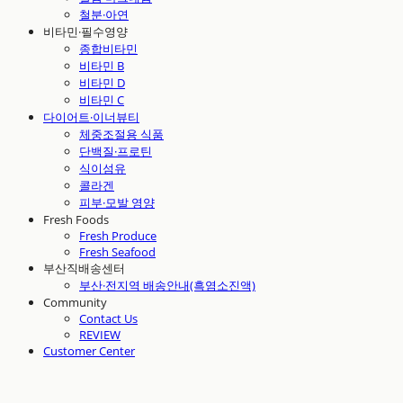
철분·아연
비타민·필수영양
종합비타민
비타민 B
비타민 D
비타민 C
다이어트·이너뷰티
체중조절용 식품
단백질·프로틴
식이섬유
콜라겐
피부·모발 영양
Fresh Foods
Fresh Produce
Fresh Seafood
부산직배송센터
부산·전지역 배송안내(흑염소진액)
Community
Contact Us
REVIEW
Customer Center