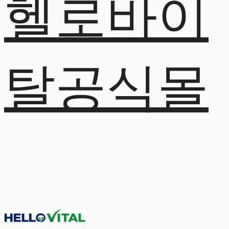
헬로바이
탈공식몰