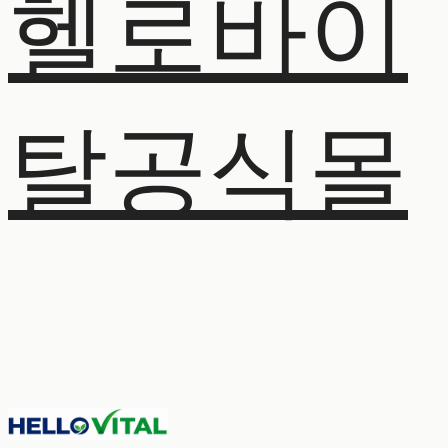
헬로바이
탈공식몰