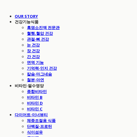
OUR STORY
건강기능식품
흑염소진액 전문관
혈행.혈압 건강
관절·뼈 건강
눈 건강
장 건강
간 건강
면역 기능
기억력·인지 건강
칼슘·마그네슘
철분·아연
비타민·필수영양
종합비타민
비타민 B
비타민 D
비타민 C
다이어트·이너뷰티
체중조절용 식품
단백질·프로틴
식이섬유