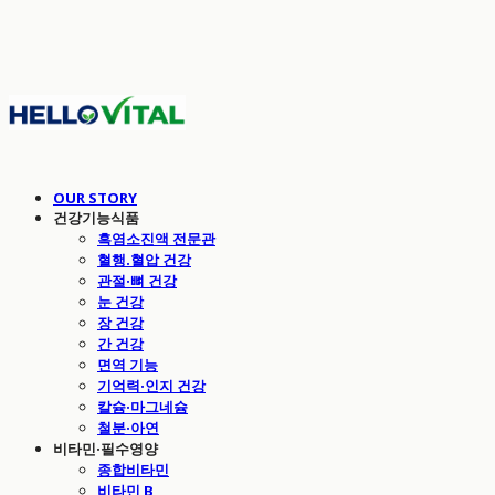
OUR STORY
건강기능식품
흑염소진액 전문관
혈행.혈압 건강
관절·뼈 건강
눈 건강
장 건강
간 건강
면역 기능
기억력·인지 건강
칼슘·마그네슘
철분·아연
비타민·필수영양
종합비타민
비타민 B