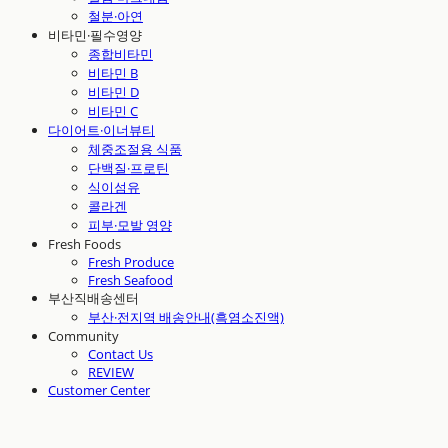
철분·아연
비타민·필수영양
종합비타민
비타민 B
비타민 D
비타민 C
다이어트·이너뷰티
체중조절용 식품
단백질·프로틴
식이섬유
콜라겐
피부·모발 영양
Fresh Foods
Fresh Produce
Fresh Seafood
부산직배송센터
부산·전지역 배송안내(흑염소진액)
Community
Contact Us
REVIEW
Customer Center