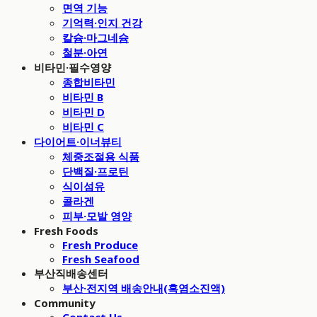
면역 기능
기억력·인지 건강
칼슘·마그네슘
철분·아연
비타민·필수영양
종합비타민
비타민 B
비타민 D
비타민 C
다이어트·이너뷰티
체중조절용 식품
단백질·프로틴
식이섬유
콜라겐
피부·모발 영양
Fresh Foods
Fresh Produce
Fresh Seafood
부산직배송센터
부산·전지역 배송안내(흑염소진액)
Community