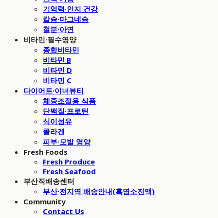
기억력·인지 건강
칼슘·마그네슘
철분·아연
비타민·필수영양
종합비타민
비타민 B
비타민 D
비타민 C
다이어트·이너뷰티
체중조절용 식품
단백질·프로틴
식이섬유
콜라겐
피부·모발 영양
Fresh Foods
Fresh Produce
Fresh Seafood
부산직배송센터
부산·전지역 배송안내(흑염소진액)
Community
Contact Us