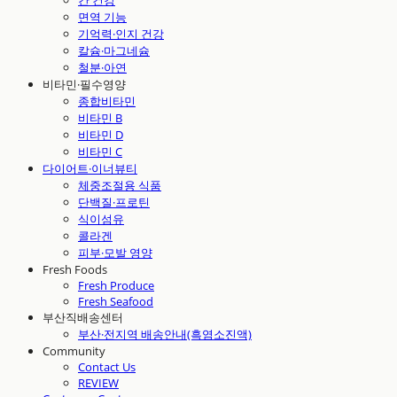
간 건강
면역 기능
기억력·인지 건강
칼슘·마그네슘
철분·아연
비타민·필수영양
종합비타민
비타민 B
비타민 D
비타민 C
다이어트·이너뷰티
체중조절용 식품
단백질·프로틴
식이섬유
콜라겐
피부·모발 영양
Fresh Foods
Fresh Produce
Fresh Seafood
부산직배송센터
부산·전지역 배송안내(흑염소진액)
Community
Contact Us
REVIEW