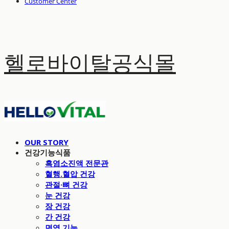
Customer Center
헬로바이탈공식몰
OUR STORY
건강기능식품
흑염소진액 전문관
혈행.혈압 건강
관절·뼈 건강
눈 건강
장 건강
간 건강
면역 기능