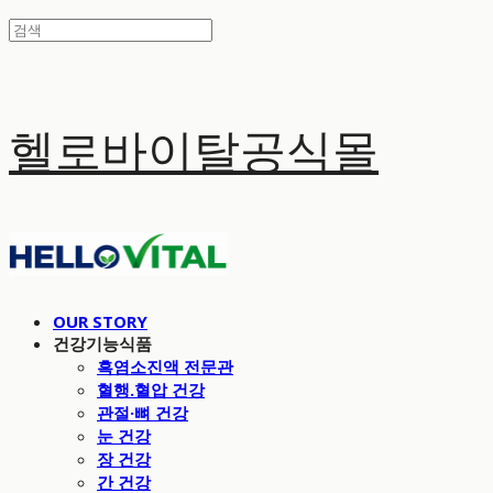
헬로바이탈공식몰
OUR STORY
건강기능식품
흑염소진액 전문관
혈행.혈압 건강
관절·뼈 건강
눈 건강
장 건강
간 건강