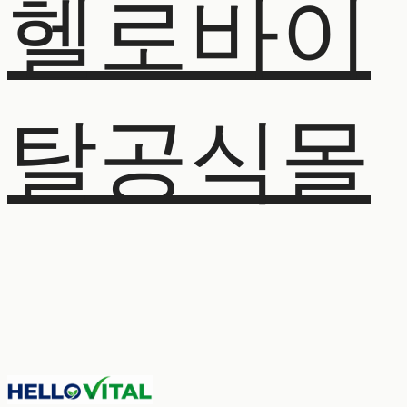
헬로바이
탈공식몰