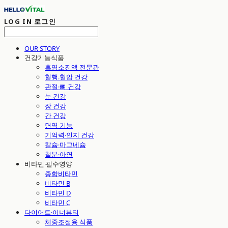
LOG IN
로그인
OUR STORY
건강기능식품
흑염소진액 전문관
혈행.혈압 건강
관절·뼈 건강
눈 건강
장 건강
간 건강
면역 기능
기억력·인지 건강
칼슘·마그네슘
철분·아연
비타민·필수영양
종합비타민
비타민 B
비타민 D
비타민 C
다이어트·이너뷰티
체중조절용 식품