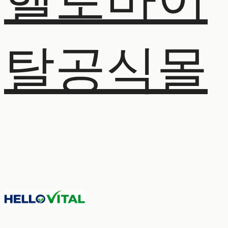
헬로바이
탈공식몰