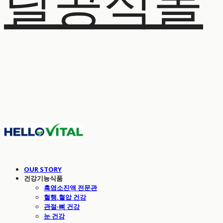
탈공식몰
OUR STORY
건강기능식품
흑염소진액 전문관
혈행.혈압 건강
관절·뼈 건강
눈 건강