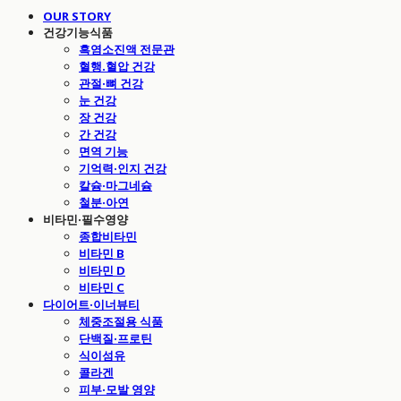
OUR STORY
건강기능식품
흑염소진액 전문관
혈행.혈압 건강
관절·뼈 건강
눈 건강
장 건강
간 건강
면역 기능
기억력·인지 건강
칼슘·마그네슘
철분·아연
비타민·필수영양
종합비타민
비타민 B
비타민 D
비타민 C
다이어트·이너뷰티
체중조절용 식품
단백질·프로틴
식이섬유
콜라겐
피부·모발 영양