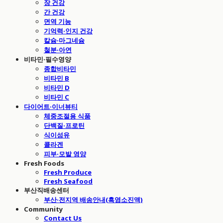
장 건강
간 건강
면역 기능
기억력·인지 건강
칼슘·마그네슘
철분·아연
비타민·필수영양
종합비타민
비타민 B
비타민 D
비타민 C
다이어트·이너뷰티
체중조절용 식품
단백질·프로틴
식이섬유
콜라겐
피부·모발 영양
Fresh Foods
Fresh Produce
Fresh Seafood
부산직배송센터
부산·전지역 배송안내(흑염소진액)
Community
Contact Us