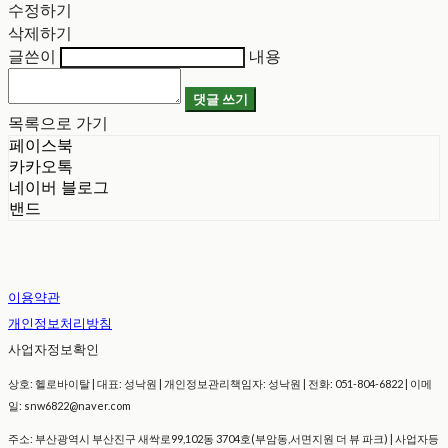
수정하기
삭제하기
글쓴이
내용
댓글 쓰기
목록으로 가기
페이스북
카카오톡
네이버 블로그
밴드
이용약관
개인정보처리방침
사업자정보확인
상호: 헬로바이탈 | 대표: 성낙원 | 개인정보관리책임자: 성낙원 | 전화: 051-804-6822 | 이메
일: snw6822@naver.com
주소: 부산광역시 부산진구 새싹로99,102동 3704호(부암동,서면지원 더 뷰 파크) | 사업자등