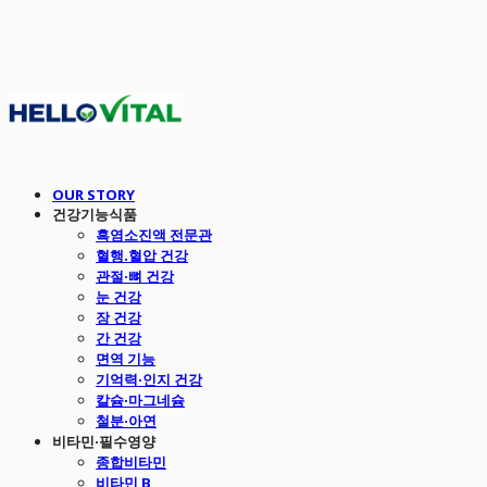
OUR STORY
건강기능식품
흑염소진액 전문관
혈행.혈압 건강
관절·뼈 건강
눈 건강
장 건강
간 건강
면역 기능
기억력·인지 건강
칼슘·마그네슘
철분·아연
비타민·필수영양
종합비타민
비타민 B