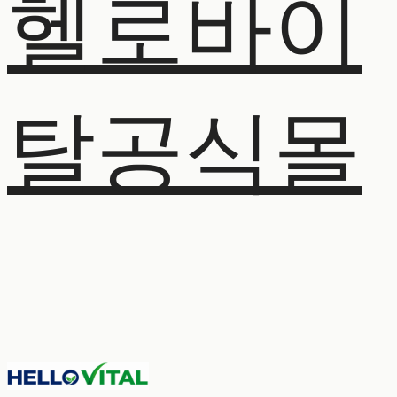
헬로바이
탈공식몰