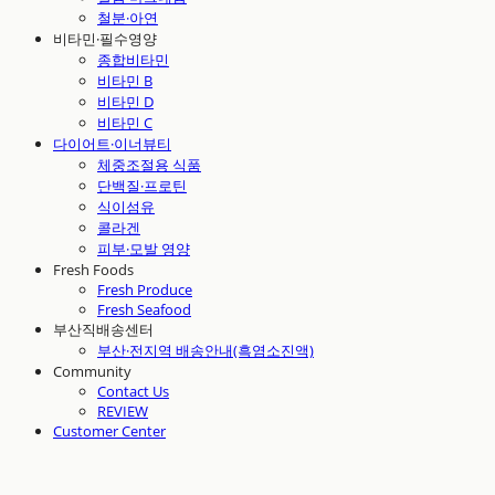
철분·아연
비타민·필수영양
종합비타민
비타민 B
비타민 D
비타민 C
다이어트·이너뷰티
체중조절용 식품
단백질·프로틴
식이섬유
콜라겐
피부·모발 영양
Fresh Foods
Fresh Produce
Fresh Seafood
부산직배송센터
부산·전지역 배송안내(흑염소진액)
Community
Contact Us
REVIEW
Customer Center