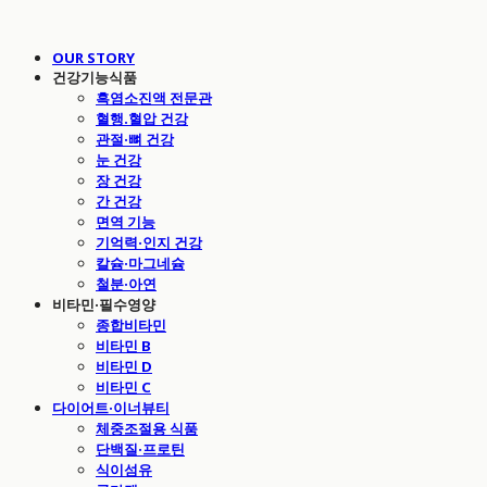
OUR STORY
건강기능식품
흑염소진액 전문관
혈행.혈압 건강
관절·뼈 건강
눈 건강
장 건강
간 건강
면역 기능
기억력·인지 건강
칼슘·마그네슘
철분·아연
비타민·필수영양
종합비타민
비타민 B
비타민 D
비타민 C
다이어트·이너뷰티
체중조절용 식품
단백질·프로틴
식이섬유