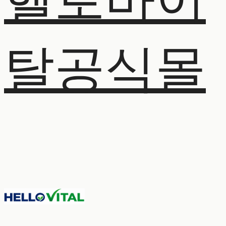
헬로바이
탈공식몰