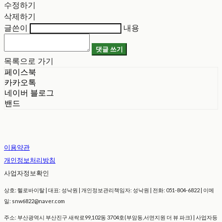
수정하기
삭제하기
글쓴이
내용
댓글 쓰기
목록으로 가기
페이스북
카카오톡
네이버 블로그
밴드
이용약관
개인정보처리방침
사업자정보확인
상호: 헬로바이탈 | 대표: 성낙원 | 개인정보관리책임자: 성낙원 | 전화: 051-804-6822 | 이메
일: snw6822@naver.com
주소: 부산광역시 부산진구 새싹로99,102동 3704호(부암동,서면지원 더 뷰 파크) | 사업자등