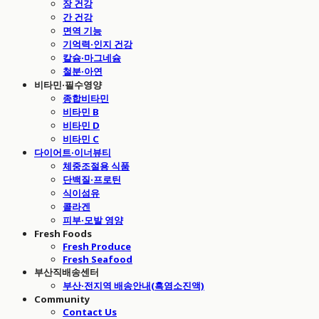
장 건강
간 건강
면역 기능
기억력·인지 건강
칼슘·마그네슘
철분·아연
비타민·필수영양
종합비타민
비타민 B
비타민 D
비타민 C
다이어트·이너뷰티
체중조절용 식품
단백질·프로틴
식이섬유
콜라겐
피부·모발 영양
Fresh Foods
Fresh Produce
Fresh Seafood
부산직배송센터
부산·전지역 배송안내(흑염소진액)
Community
Contact Us