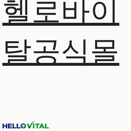
헬로바이
탈공식몰