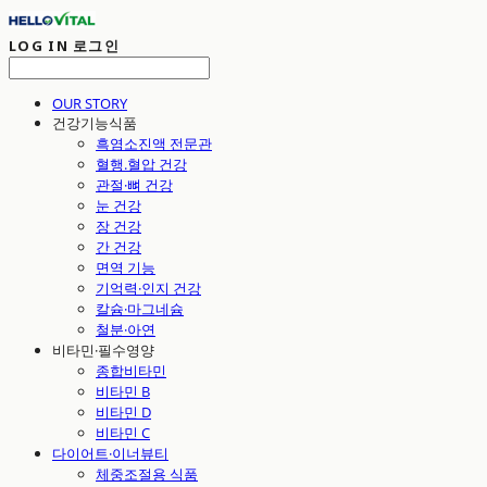
LOG IN
로그인
OUR STORY
건강기능식품
흑염소진액 전문관
혈행.혈압 건강
관절·뼈 건강
눈 건강
장 건강
간 건강
면역 기능
기억력·인지 건강
칼슘·마그네슘
철분·아연
비타민·필수영양
종합비타민
비타민 B
비타민 D
비타민 C
다이어트·이너뷰티
체중조절용 식품