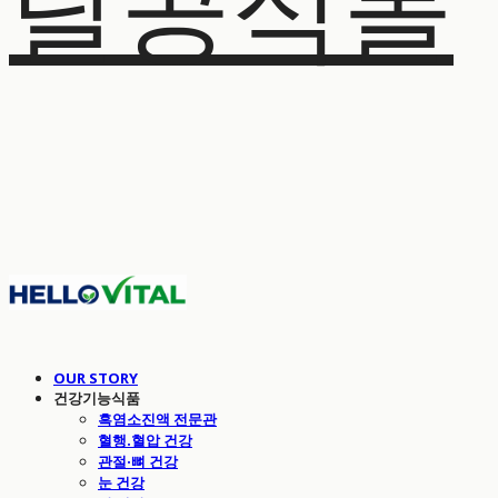
탈공식몰
OUR STORY
건강기능식품
흑염소진액 전문관
혈행.혈압 건강
관절·뼈 건강
눈 건강