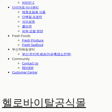
비타민 C
다이어트·이너뷰티
체중조절용 식품
단백질·프로틴
식이섬유
콜라겐
피부·모발 영양
Fresh Foods
Fresh Produce
Fresh Seafood
부산직배송센터
부산·전지역 배송안내(흑염소진액)
Community
Contact Us
REVIEW
Customer Center
헬로바이탈공식몰