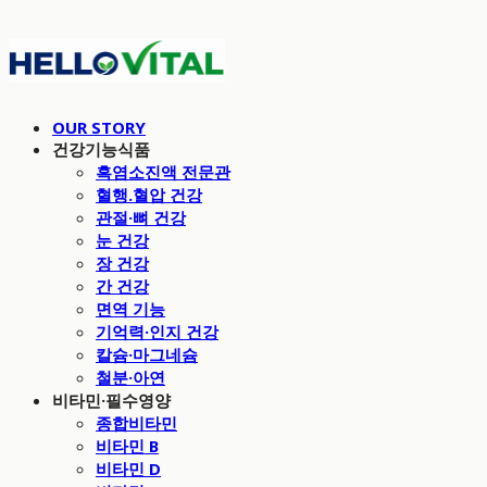
OUR STORY
건강기능식품
흑염소진액 전문관
혈행.혈압 건강
관절·뼈 건강
눈 건강
장 건강
간 건강
면역 기능
기억력·인지 건강
칼슘·마그네슘
철분·아연
비타민·필수영양
종합비타민
비타민 B
비타민 D