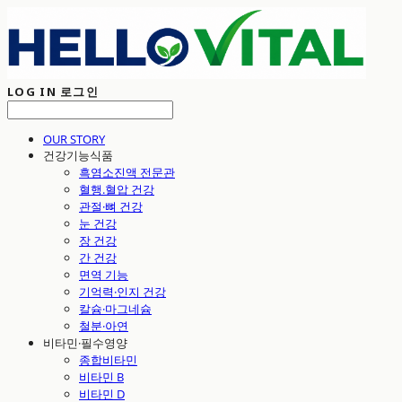
LOG IN
로그인
OUR STORY
건강기능식품
흑염소진액 전문관
혈행.혈압 건강
관절·뼈 건강
눈 건강
장 건강
간 건강
면역 기능
기억력·인지 건강
칼슘·마그네슘
철분·아연
비타민·필수영양
종합비타민
비타민 B
비타민 D