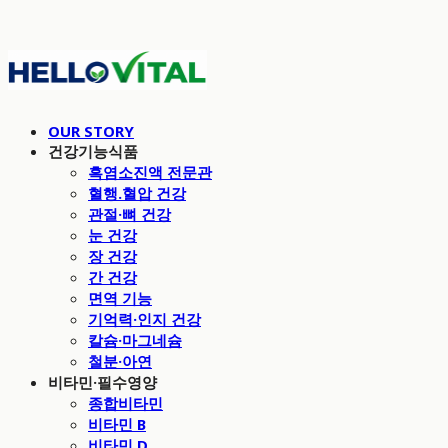
OUR STORY
건강기능식품
흑염소진액 전문관
혈행.혈압 건강
관절·뼈 건강
눈 건강
장 건강
간 건강
면역 기능
기억력·인지 건강
칼슘·마그네슘
철분·아연
비타민·필수영양
종합비타민
비타민 B
비타민 D