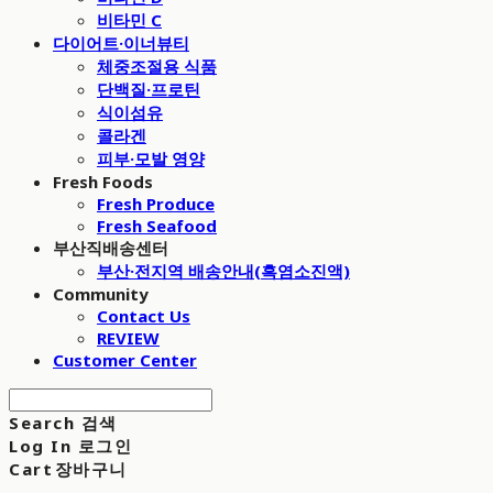
비타민 C
다이어트·이너뷰티
체중조절용 식품
단백질·프로틴
식이섬유
콜라겐
피부·모발 영양
Fresh Foods
Fresh Produce
Fresh Seafood
부산직배송센터
부산·전지역 배송안내(흑염소진액)
Community
Contact Us
REVIEW
Customer Center
Search
검색
Log In
로그인
Cart
장바구니