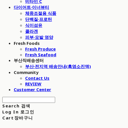
비타민 C
다이어트·이너뷰티
체중조절용 식품
단백질·프로틴
식이섬유
콜라겐
피부·모발 영양
Fresh Foods
Fresh Produce
Fresh Seafood
부산직배송센터
부산·전지역 배송안내(흑염소진액)
Community
Contact Us
REVIEW
Customer Center
Search
검색
Log In
로그인
Cart
장바구니