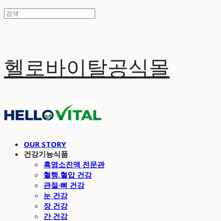
헬로바이탈공식몰
OUR STORY
건강기능식품
흑염소진액 전문관
혈행.혈압 건강
관절·뼈 건강
눈 건강
장 건강
간 건강