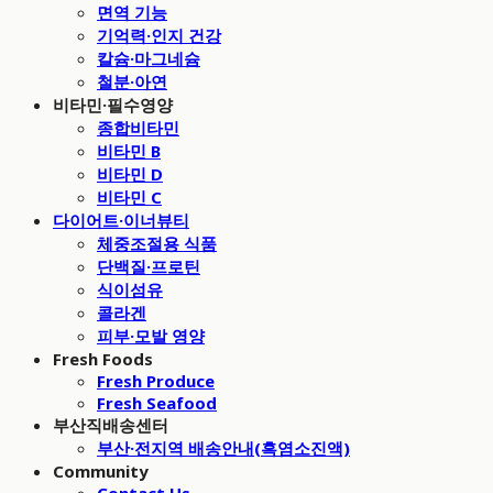
면역 기능
기억력·인지 건강
칼슘·마그네슘
철분·아연
비타민·필수영양
종합비타민
비타민 B
비타민 D
비타민 C
다이어트·이너뷰티
체중조절용 식품
단백질·프로틴
식이섬유
콜라겐
피부·모발 영양
Fresh Foods
Fresh Produce
Fresh Seafood
부산직배송센터
부산·전지역 배송안내(흑염소진액)
Community