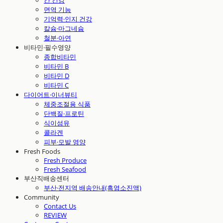
간 건강
면역 기능
기억력·인지 건강
칼슘·마그네슘
철분·아연
비타민·필수영양
종합비타민
비타민 B
비타민 D
비타민 C
다이어트·이너뷰티
체중조절용 식품
단백질·프로틴
식이섬유
콜라겐
피부·모발 영양
Fresh Foods
Fresh Produce
Fresh Seafood
부산직배송센터
부산·전지역 배송안내(흑염소진액)
Community
Contact Us
REVIEW