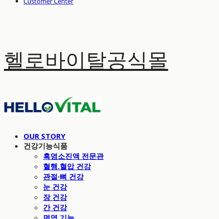
Customer Center
헬로바이탈공식몰
OUR STORY
건강기능식품
흑염소진액 전문관
혈행.혈압 건강
관절·뼈 건강
눈 건강
장 건강
간 건강
면역 기능