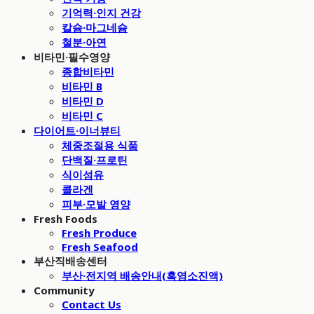
기억력·인지 건강
칼슘·마그네슘
철분·아연
비타민·필수영양
종합비타민
비타민 B
비타민 D
비타민 C
다이어트·이너뷰티
체중조절용 식품
단백질·프로틴
식이섬유
콜라겐
피부·모발 영양
Fresh Foods
Fresh Produce
Fresh Seafood
부산직배송센터
부산·전지역 배송안내(흑염소진액)
Community
Contact Us