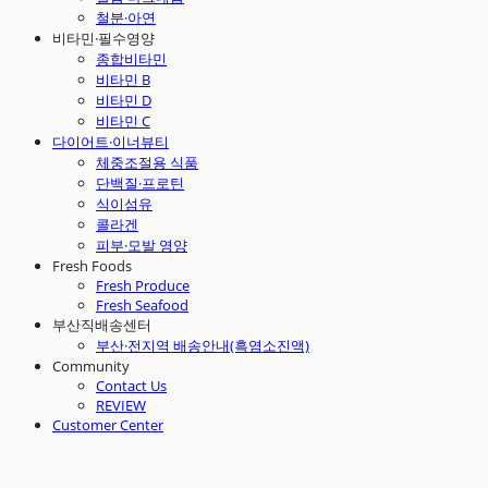
철분·아연
비타민·필수영양
종합비타민
비타민 B
비타민 D
비타민 C
다이어트·이너뷰티
체중조절용 식품
단백질·프로틴
식이섬유
콜라겐
피부·모발 영양
Fresh Foods
Fresh Produce
Fresh Seafood
부산직배송센터
부산·전지역 배송안내(흑염소진액)
Community
Contact Us
REVIEW
Customer Center