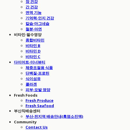
장 건강
간 건강
면역 기능
기억력·인지 건강
칼슘·마그네슘
철분·아연
비타민·필수영양
종합비타민
비타민 B
비타민 D
비타민 C
다이어트·이너뷰티
체중조절용 식품
단백질·프로틴
식이섬유
콜라겐
피부·모발 영양
Fresh Foods
Fresh Produce
Fresh Seafood
부산직배송센터
부산·전지역 배송안내(흑염소진액)
Community
Contact Us