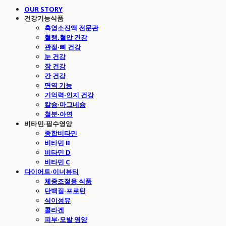
OUR STORY
건강기능식품
흑염소진액 전문관
혈행.혈압 건강
관절·뼈 건강
눈 건강
장 건강
간 건강
면역 기능
기억력·인지 건강
칼슘·마그네슘
철분·아연
비타민·필수영양
종합비타민
비타민 B
비타민 D
비타민 C
다이어트·이너뷰티
체중조절용 식품
단백질·프로틴
식이섬유
콜라겐
피부·모발 영양