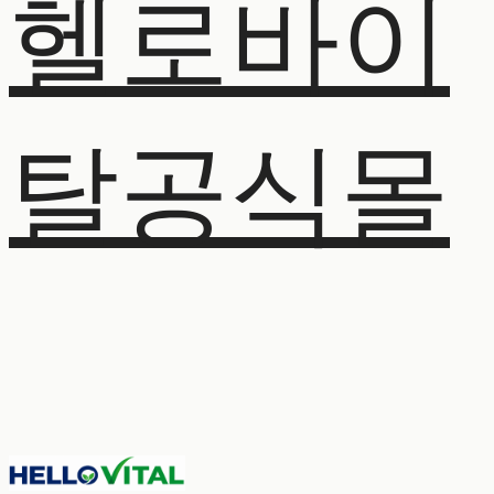
헬로바이
탈공식몰