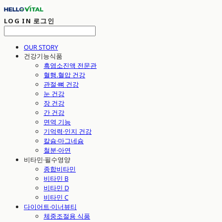
LOG IN
로그인
OUR STORY
건강기능식품
흑염소진액 전문관
혈행.혈압 건강
관절·뼈 건강
눈 건강
장 건강
간 건강
면역 기능
기억력·인지 건강
칼슘·마그네슘
철분·아연
비타민·필수영양
종합비타민
비타민 B
비타민 D
비타민 C
다이어트·이너뷰티
체중조절용 식품