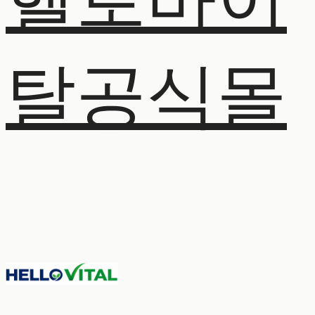
헬로바이
탈공식몰