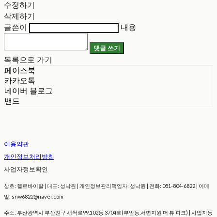
수정하기
삭제하기
글쓴이
내용
댓글 쓰기
목록으로 가기
페이스북
카카오톡
네이버 블로그
밴드
이용약관
개인정보처리방침
사업자정보확인
상호: 헬로바이탈 | 대표: 성낙원 | 개인정보관리책임자: 성낙원 | 전화: 051-804-6822 | 이메
일: snw6822@naver.com
주소: 부산광역시 부산진구 새싹로99,102동 3704호(부암동,서면지원 더 뷰 파크) | 사업자등