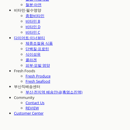
철분·아연
비타민·필수영양
종합비타민
비타민 B
비타민 D
비타민 C
다이어트·이너뷰티
체중조절용 식품
단백질·프로틴
식이섬유
콜라겐
피부·모발 영양
Fresh Foods
Fresh Produce
Fresh Seafood
부산직배송센터
부산·전지역 배송안내(흑염소진액)
Community
Contact Us
REVIEW
Customer Center