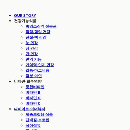
OUR STORY
건강기능식품
흑염소진액 전문관
혈행.혈압 건강
관절·뼈 건강
눈 건강
장 건강
간 건강
면역 기능
기억력·인지 건강
칼슘·마그네슘
철분·아연
비타민·필수영양
종합비타민
비타민 B
비타민 D
비타민 C
다이어트·이너뷰티
체중조절용 식품
단백질·프로틴
식이섬유