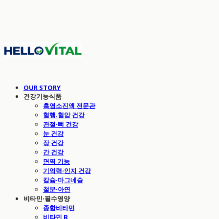
OUR STORY
건강기능식품
흑염소진액 전문관
혈행.혈압 건강
관절·뼈 건강
눈 건강
장 건강
간 건강
면역 기능
기억력·인지 건강
칼슘·마그네슘
철분·아연
비타민·필수영양
종합비타민
비타민 B