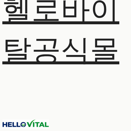
헬로바이
탈공식몰