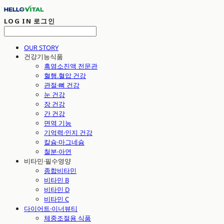
LOG IN
로그인
OUR STORY
건강기능식품
흑염소진액 전문관
혈행.혈압 건강
관절·뼈 건강
눈 건강
장 건강
간 건강
면역 기능
기억력·인지 건강
칼슘·마그네슘
철분·아연
비타민·필수영양
종합비타민
비타민 B
비타민 D
비타민 C
다이어트·이너뷰티
체중조절용 식품