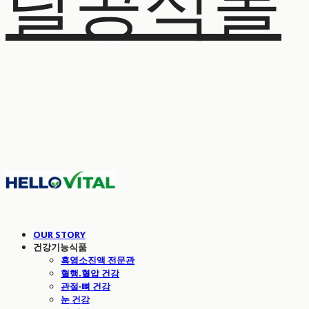
탈공식몰
OUR STORY
건강기능식품
흑염소진액 전문관
혈행.혈압 건강
관절·뼈 건강
눈 건강