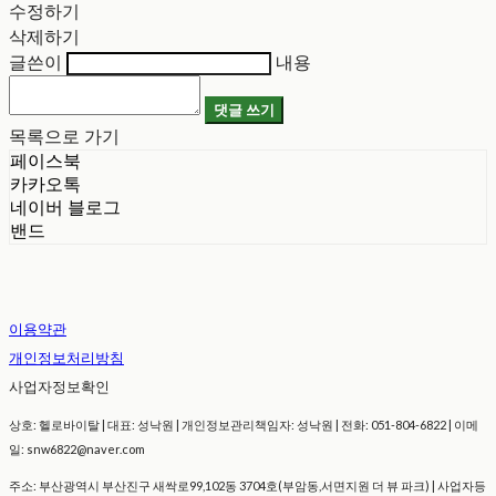
수정하기
삭제하기
글쓴이
내용
댓글 쓰기
목록으로 가기
페이스북
카카오톡
네이버 블로그
밴드
이용약관
개인정보처리방침
사업자정보확인
상호: 헬로바이탈 | 대표: 성낙원 | 개인정보관리책임자: 성낙원 | 전화: 051-804-6822 | 이메
일: snw6822@naver.com
주소: 부산광역시 부산진구 새싹로99,102동 3704호(부암동,서면지원 더 뷰 파크) | 사업자등