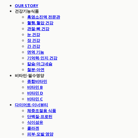
OUR STORY
건강기능식품
흑염소진액 전문관
혈행.혈압 건강
관절·뼈 건강
눈 건강
장 건강
간 건강
면역 기능
기억력·인지 건강
칼슘·마그네슘
철분·아연
비타민·필수영양
종합비타민
비타민 B
비타민 D
비타민 C
다이어트·이너뷰티
체중조절용 식품
단백질·프로틴
식이섬유
콜라겐
피부·모발 영양