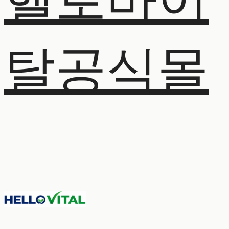
헬로바이
탈공식몰