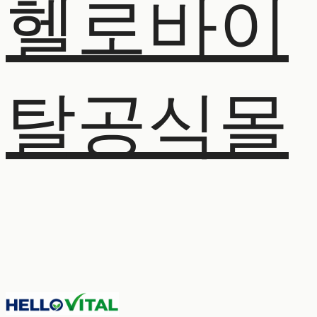
헬로바이
탈공식몰