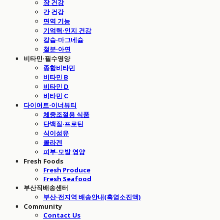
장 건강
간 건강
면역 기능
기억력·인지 건강
칼슘·마그네슘
철분·아연
비타민·필수영양
종합비타민
비타민 B
비타민 D
비타민 C
다이어트·이너뷰티
체중조절용 식품
단백질·프로틴
식이섬유
콜라겐
피부·모발 영양
Fresh Foods
Fresh Produce
Fresh Seafood
부산직배송센터
부산·전지역 배송안내(흑염소진액)
Community
Contact Us