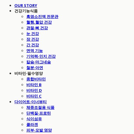
OUR STORY
건강기능식품
흑염소진액 전문관
혈행.혈압 건강
관절·뼈 건강
눈 건강
장 건강
간 건강
면역 기능
기억력·인지 건강
칼슘·마그네슘
철분·아연
비타민·필수영양
종합비타민
비타민 B
비타민 D
비타민 C
다이어트·이너뷰티
체중조절용 식품
단백질·프로틴
식이섬유
콜라겐
피부·모발 영양