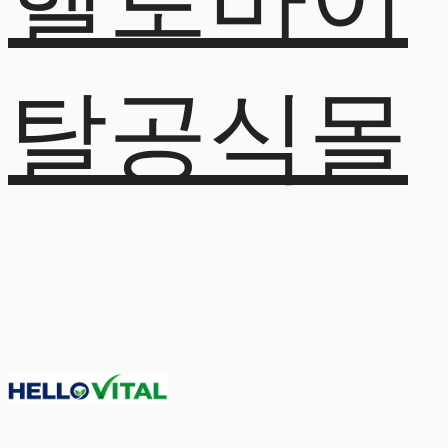
헬로바이
탈공식몰