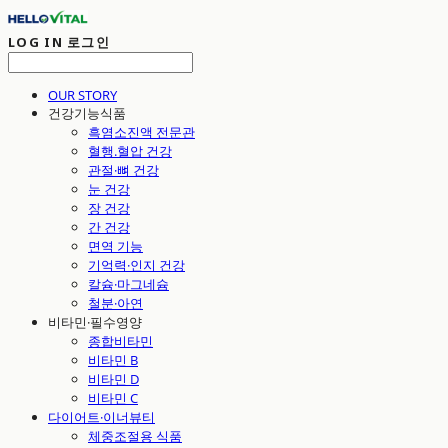
LOG IN
로그인
OUR STORY
건강기능식품
흑염소진액 전문관
혈행.혈압 건강
관절·뼈 건강
눈 건강
장 건강
간 건강
면역 기능
기억력·인지 건강
칼슘·마그네슘
철분·아연
비타민·필수영양
종합비타민
비타민 B
비타민 D
비타민 C
다이어트·이너뷰티
체중조절용 식품