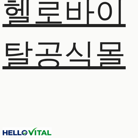
헬로바이
탈공식몰