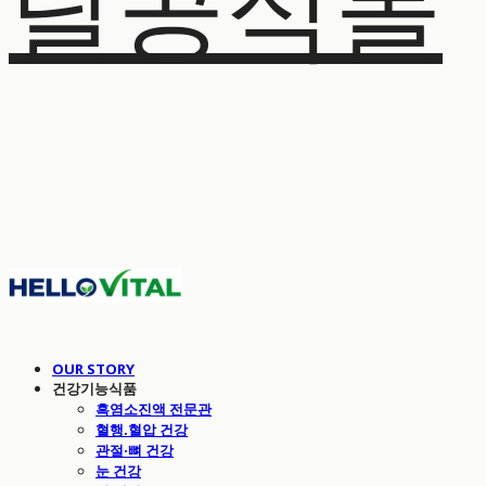
탈공식몰
OUR STORY
건강기능식품
흑염소진액 전문관
혈행.혈압 건강
관절·뼈 건강
눈 건강