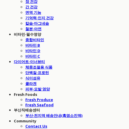
장 건강
간 건강
면역 기능
기억력·인지 건강
칼슘·마그네슘
철분·아연
비타민·필수영양
종합비타민
비타민 B
비타민 D
비타민 C
다이어트·이너뷰티
체중조절용 식품
단백질·프로틴
식이섬유
콜라겐
피부·모발 영양
Fresh Foods
Fresh Produce
Fresh Seafood
부산직배송센터
부산·전지역 배송안내(흑염소진액)
Community
Contact Us