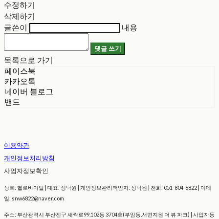
수정하기
삭제하기
글쓴이
내용
댓글 쓰기
목록으로 가기
페이스북
카카오톡
네이버 블로그
밴드
이용약관
개인정보처리방침
사업자정보확인
상호: 헬로바이탈 | 대표: 성낙원 | 개인정보관리책임자: 성낙원 | 전화: 051-804-6822 | 이메
일: snw6822@naver.com
주소: 부산광역시 부산진구 새싹로99,102동 3704호(부암동,서면지원 더 뷰 파크) | 사업자등