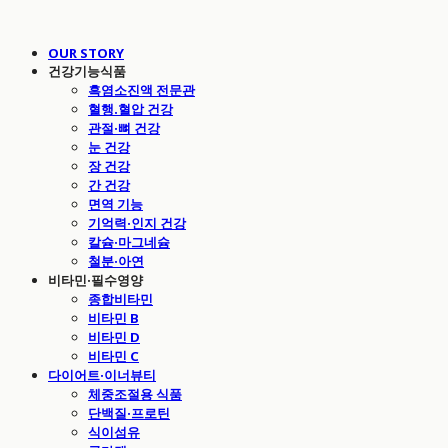
OUR STORY
건강기능식품
흑염소진액 전문관
혈행.혈압 건강
관절·뼈 건강
눈 건강
장 건강
간 건강
면역 기능
기억력·인지 건강
칼슘·마그네슘
철분·아연
비타민·필수영양
종합비타민
비타민 B
비타민 D
비타민 C
다이어트·이너뷰티
체중조절용 식품
단백질·프로틴
식이섬유