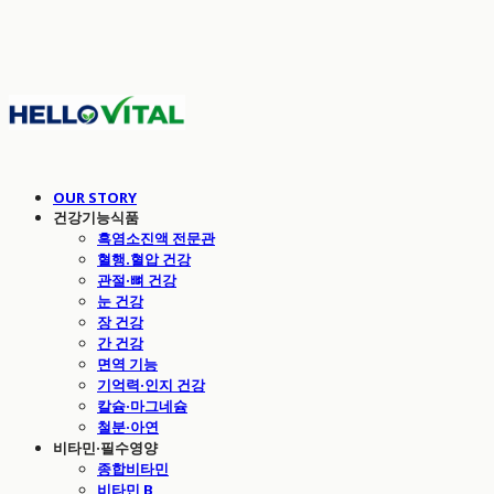
OUR STORY
건강기능식품
흑염소진액 전문관
혈행.혈압 건강
관절·뼈 건강
눈 건강
장 건강
간 건강
면역 기능
기억력·인지 건강
칼슘·마그네슘
철분·아연
비타민·필수영양
종합비타민
비타민 B