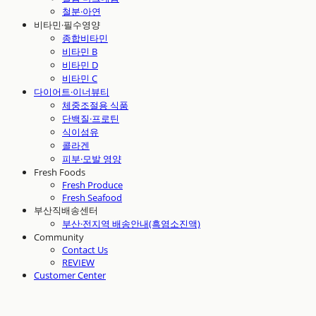
철분·아연
비타민·필수영양
종합비타민
비타민 B
비타민 D
비타민 C
다이어트·이너뷰티
체중조절용 식품
단백질·프로틴
식이섬유
콜라겐
피부·모발 영양
Fresh Foods
Fresh Produce
Fresh Seafood
부산직배송센터
부산·전지역 배송안내(흑염소진액)
Community
Contact Us
REVIEW
Customer Center