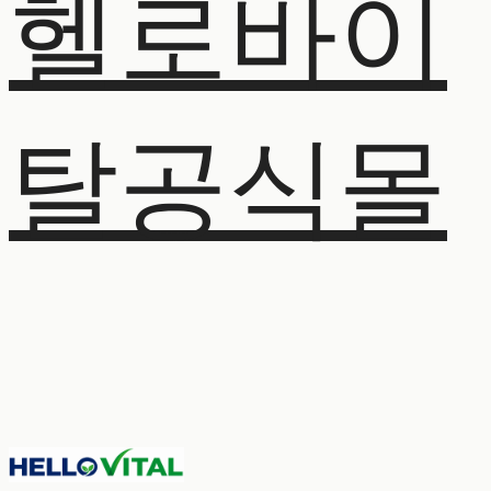
헬로바이
탈공식몰