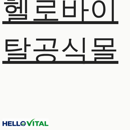
헬로바이
탈공식몰