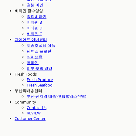
철분·아연
비타민·필수영양
종합비타민
비타민 B
비타민 D
비타민 C
다이어트·이너뷰티
체중조절용 식품
단백질·프로틴
식이섬유
콜라겐
피부·모발 영양
Fresh Foods
Fresh Produce
Fresh Seafood
부산직배송센터
부산·전지역 배송안내(흑염소진액)
Community
Contact Us
REVIEW
Customer Center