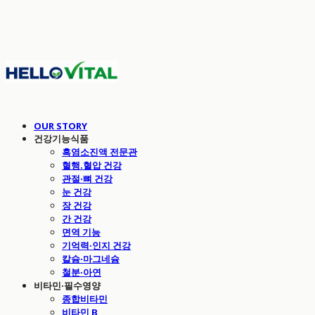
OUR STORY
건강기능식품
흑염소진액 전문관
혈행.혈압 건강
관절·뼈 건강
눈 건강
장 건강
간 건강
면역 기능
기억력·인지 건강
칼슘·마그네슘
철분·아연
비타민·필수영양
종합비타민
비타민 B