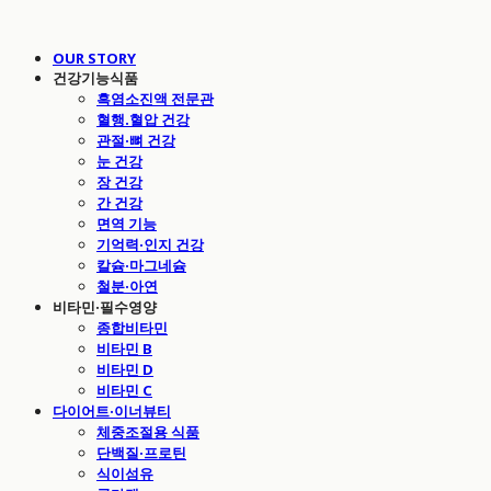
OUR STORY
건강기능식품
흑염소진액 전문관
혈행.혈압 건강
관절·뼈 건강
눈 건강
장 건강
간 건강
면역 기능
기억력·인지 건강
칼슘·마그네슘
철분·아연
비타민·필수영양
종합비타민
비타민 B
비타민 D
비타민 C
다이어트·이너뷰티
체중조절용 식품
단백질·프로틴
식이섬유