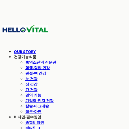
OUR STORY
건강기능식품
흑염소진액 전문관
혈행.혈압 건강
관절·뼈 건강
눈 건강
장 건강
간 건강
면역 기능
기억력·인지 건강
칼슘·마그네슘
철분·아연
비타민·필수영양
종합비타민
비타민 B