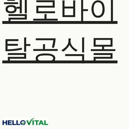
헬로바이
탈공식몰