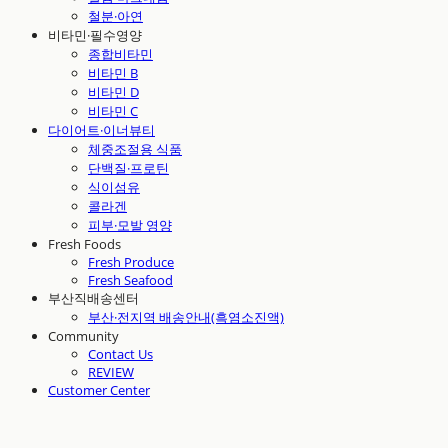
철분·아연
비타민·필수영양
종합비타민
비타민 B
비타민 D
비타민 C
다이어트·이너뷰티
체중조절용 식품
단백질·프로틴
식이섬유
콜라겐
피부·모발 영양
Fresh Foods
Fresh Produce
Fresh Seafood
부산직배송센터
부산·전지역 배송안내(흑염소진액)
Community
Contact Us
REVIEW
Customer Center