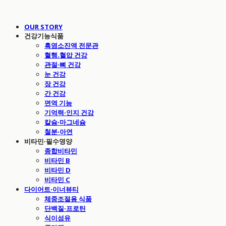
OUR STORY
건강기능식품
흑염소진액 전문관
혈행.혈압 건강
관절·뼈 건강
눈 건강
장 건강
간 건강
면역 기능
기억력·인지 건강
칼슘·마그네슘
철분·아연
비타민·필수영양
종합비타민
비타민 B
비타민 D
비타민 C
다이어트·이너뷰티
체중조절용 식품
단백질·프로틴
식이섬유