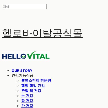
헬로바이탈공식몰
OUR STORY
건강기능식품
흑염소진액 전문관
혈행.혈압 건강
관절·뼈 건강
눈 건강
장 건강
간 건강