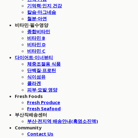
기억력·인지 건강
칼슘·마그네슘
철분·아연
비타민·필수영양
종합비타민
비타민 B
비타민 D
비타민 C
다이어트·이너뷰티
체중조절용 식품
단백질·프로틴
식이섬유
콜라겐
피부·모발 영양
Fresh Foods
Fresh Produce
Fresh Seafood
부산직배송센터
부산·전지역 배송안내(흑염소진액)
Community
Contact Us