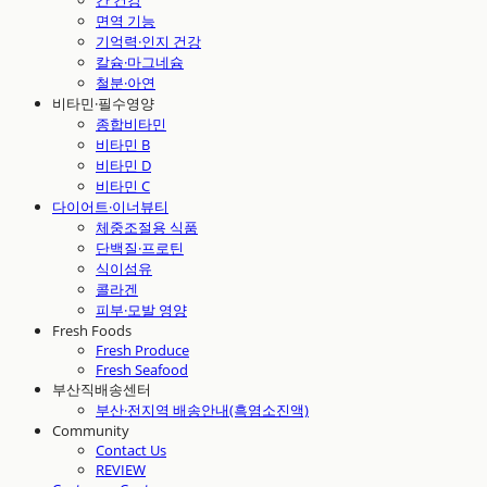
간 건강
면역 기능
기억력·인지 건강
칼슘·마그네슘
철분·아연
비타민·필수영양
종합비타민
비타민 B
비타민 D
비타민 C
다이어트·이너뷰티
체중조절용 식품
단백질·프로틴
식이섬유
콜라겐
피부·모발 영양
Fresh Foods
Fresh Produce
Fresh Seafood
부산직배송센터
부산·전지역 배송안내(흑염소진액)
Community
Contact Us
REVIEW