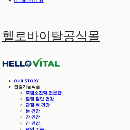
Customer Center
헬로바이탈공식몰
OUR STORY
건강기능식품
흑염소진액 전문관
혈행.혈압 건강
관절·뼈 건강
눈 건강
장 건강
간 건강
면역 기능