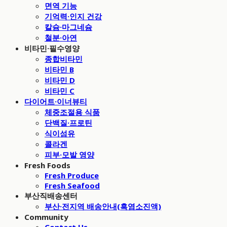
면역 기능
기억력·인지 건강
칼슘·마그네슘
철분·아연
비타민·필수영양
종합비타민
비타민 B
비타민 D
비타민 C
다이어트·이너뷰티
체중조절용 식품
단백질·프로틴
식이섬유
콜라겐
피부·모발 영양
Fresh Foods
Fresh Produce
Fresh Seafood
부산직배송센터
부산·전지역 배송안내(흑염소진액)
Community