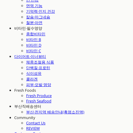
간 건강
면역 기능
기억력·인지 건강
칼슘·마그네슘
철분·아연
비타민·필수영양
종합비타민
비타민 B
비타민 D
비타민 C
다이어트·이너뷰티
체중조절용 식품
단백질·프로틴
식이섬유
콜라겐
피부·모발 영양
Fresh Foods
Fresh Produce
Fresh Seafood
부산직배송센터
부산·전지역 배송안내(흑염소진액)
Community
Contact Us
REVIEW