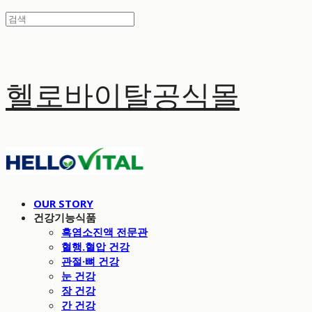
헬로바이탈공식몰
OUR STORY
건강기능식품
흑염소진액 전문관
혈행.혈압 건강
관절·뼈 건강
눈 건강
장 건강
간 건강