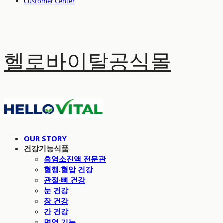
Customer Center
헬로바이탈공식몰
OUR STORY
건강기능식품
흑염소진액 전문관
혈행.혈압 건강
관절·뼈 건강
눈 건강
장 건강
간 건강
면역 기능