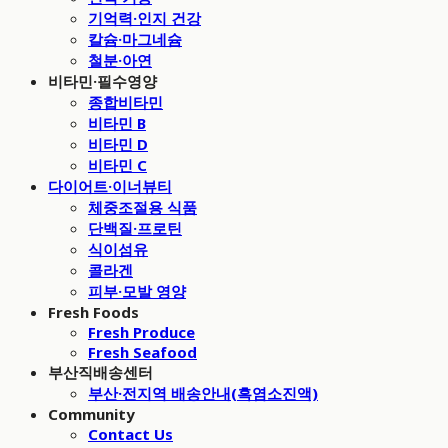
기억력·인지 건강
칼슘·마그네슘
철분·아연
비타민·필수영양
종합비타민
비타민 B
비타민 D
비타민 C
다이어트·이너뷰티
체중조절용 식품
단백질·프로틴
식이섬유
콜라겐
피부·모발 영양
Fresh Foods
Fresh Produce
Fresh Seafood
부산직배송센터
부산·전지역 배송안내(흑염소진액)
Community
Contact Us