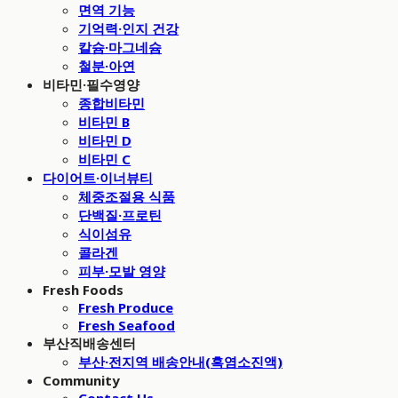
면역 기능
기억력·인지 건강
칼슘·마그네슘
철분·아연
비타민·필수영양
종합비타민
비타민 B
비타민 D
비타민 C
다이어트·이너뷰티
체중조절용 식품
단백질·프로틴
식이섬유
콜라겐
피부·모발 영양
Fresh Foods
Fresh Produce
Fresh Seafood
부산직배송센터
부산·전지역 배송안내(흑염소진액)
Community