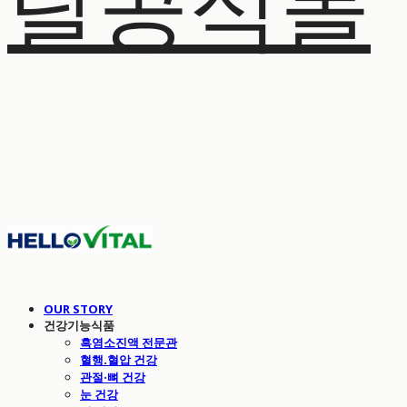
탈공식몰
OUR STORY
건강기능식품
흑염소진액 전문관
혈행.혈압 건강
관절·뼈 건강
눈 건강