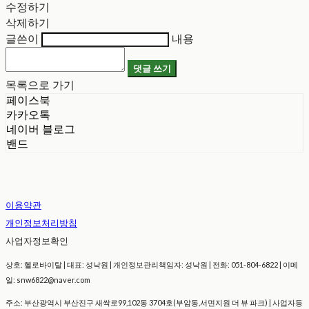
수정하기
삭제하기
글쓴이
내용
댓글 쓰기
목록으로 가기
페이스북
카카오톡
네이버 블로그
밴드
이용약관
개인정보처리방침
사업자정보확인
상호: 헬로바이탈 | 대표: 성낙원 | 개인정보관리책임자: 성낙원 | 전화: 051-804-6822 | 이메
일: snw6822@naver.com
주소: 부산광역시 부산진구 새싹로99,102동 3704호(부암동,서면지원 더 뷰 파크) | 사업자등