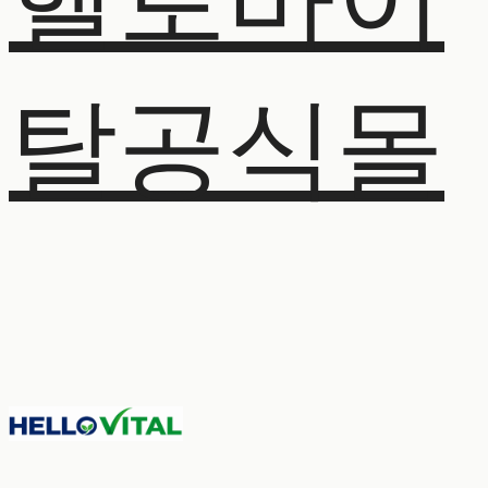
헬로바이
탈공식몰