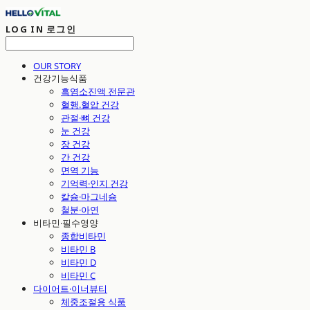
LOG IN
로그인
OUR STORY
건강기능식품
흑염소진액 전문관
혈행.혈압 건강
관절·뼈 건강
눈 건강
장 건강
간 건강
면역 기능
기억력·인지 건강
칼슘·마그네슘
철분·아연
비타민·필수영양
종합비타민
비타민 B
비타민 D
비타민 C
다이어트·이너뷰티
체중조절용 식품