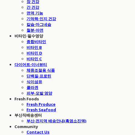
장 건강
간 건강
면역 기능
기억력·인지 건강
칼슘·마그네슘
철분·아연
비타민·필수영양
종합비타민
비타민 B
비타민 D
비타민 C
다이어트·이너뷰티
체중조절용 식품
단백질·프로틴
식이섬유
콜라겐
피부·모발 영양
Fresh Foods
Fresh Produce
Fresh Seafood
부산직배송센터
부산·전지역 배송안내(흑염소진액)
Community
Contact Us