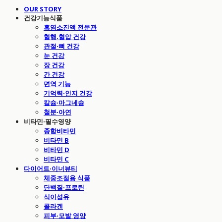
OUR STORY
건강기능식품
흑염소진액 전문관
혈행.혈압 건강
관절·뼈 건강
눈 건강
장 건강
간 건강
면역 기능
기억력·인지 건강
칼슘·마그네슘
철분·아연
비타민·필수영양
종합비타민
비타민 B
비타민 D
비타민 C
다이어트·이너뷰티
체중조절용 식품
단백질·프로틴
식이섬유
콜라겐
피부·모발 영양