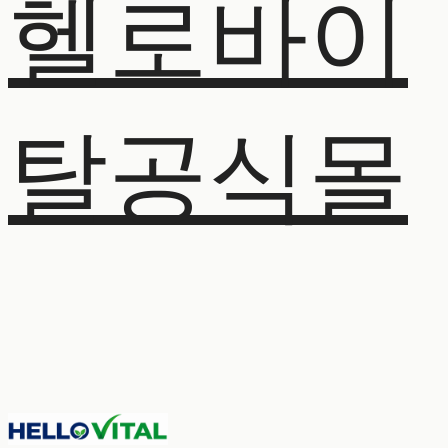
헬로바이
탈공식몰