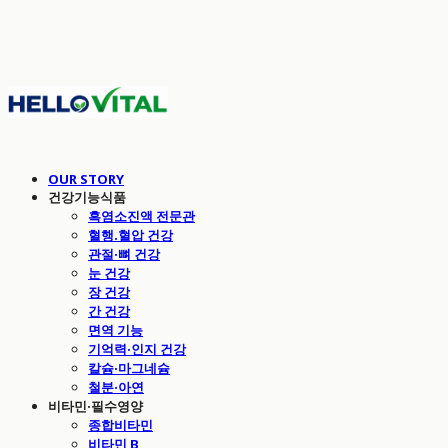
OUR STORY
건강기능식품
흑염소진액 전문관
혈행.혈압 건강
관절·뼈 건강
눈 건강
장 건강
간 건강
면역 기능
기억력·인지 건강
칼슘·마그네슘
철분·아연
비타민·필수영양
종합비타민
비타민 B