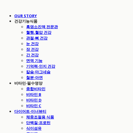
OUR STORY
건강기능식품
흑염소진액 전문관
혈행.혈압 건강
관절·뼈 건강
눈 건강
장 건강
간 건강
면역 기능
기억력·인지 건강
칼슘·마그네슘
철분·아연
비타민·필수영양
종합비타민
비타민 B
비타민 D
비타민 C
다이어트·이너뷰티
체중조절용 식품
단백질·프로틴
식이섬유