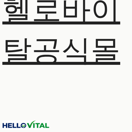
헬로바이
탈공식몰