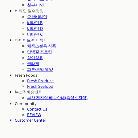
철분·아연
비타민·필수영양
종합비타민
비타민 B
비타민 D
비타민 C
다이어트·이너뷰티
체중조절용 식품
단백질·프로틴
식이섬유
콜라겐
피부·모발 영양
Fresh Foods
Fresh Produce
Fresh Seafood
부산직배송센터
부산·전지역 배송안내(흑염소진액)
Community
Contact Us
REVIEW
Customer Center