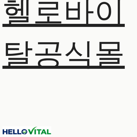
헬로바이
탈공식몰