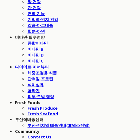
장 건강
간 건강
면역 기능
기억력·인지 건강
칼슘·마그네슘
철분·아연
비타민·필수영양
종합비타민
비타민 B
비타민 D
비타민 C
다이어트·이너뷰티
체중조절용 식품
단백질·프로틴
식이섬유
콜라겐
피부·모발 영양
Fresh Foods
Fresh Produce
Fresh Seafood
부산직배송센터
부산·전지역 배송안내(흑염소진액)
Community
Contact Us