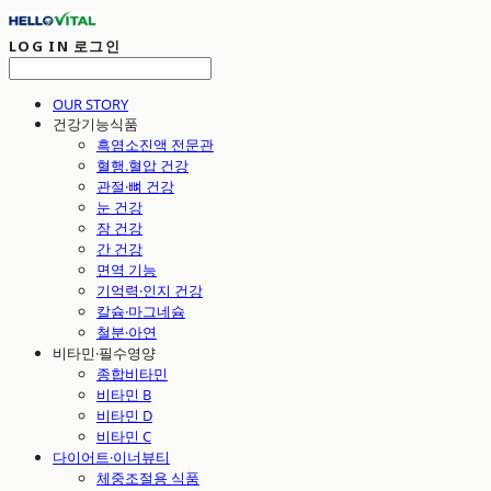
LOG IN
로그인
OUR STORY
건강기능식품
흑염소진액 전문관
혈행.혈압 건강
관절·뼈 건강
눈 건강
장 건강
간 건강
면역 기능
기억력·인지 건강
칼슘·마그네슘
철분·아연
비타민·필수영양
종합비타민
비타민 B
비타민 D
비타민 C
다이어트·이너뷰티
체중조절용 식품