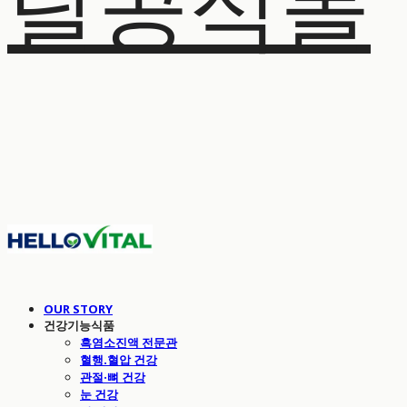
탈공식몰
OUR STORY
건강기능식품
흑염소진액 전문관
혈행.혈압 건강
관절·뼈 건강
눈 건강