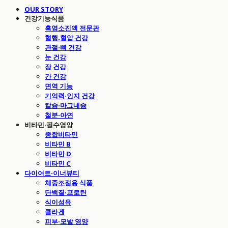
OUR STORY
건강기능식품
흑염소진액 전문관
혈행.혈압 건강
관절·뼈 건강
눈 건강
장 건강
간 건강
면역 기능
기억력·인지 건강
칼슘·마그네슘
철분·아연
비타민·필수영양
종합비타민
비타민 B
비타민 D
비타민 C
다이어트·이너뷰티
체중조절용 식품
단백질·프로틴
식이섬유
콜라겐
피부·모발 영양