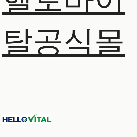
헬로바이
탈공식몰