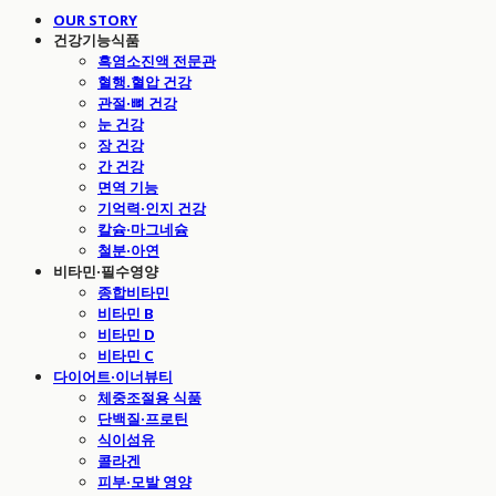
OUR STORY
건강기능식품
흑염소진액 전문관
혈행.혈압 건강
관절·뼈 건강
눈 건강
장 건강
간 건강
면역 기능
기억력·인지 건강
칼슘·마그네슘
철분·아연
비타민·필수영양
종합비타민
비타민 B
비타민 D
비타민 C
다이어트·이너뷰티
체중조절용 식품
단백질·프로틴
식이섬유
콜라겐
피부·모발 영양