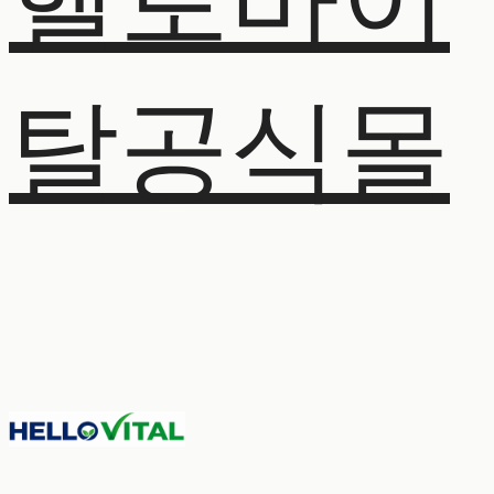
헬로바이
탈공식몰