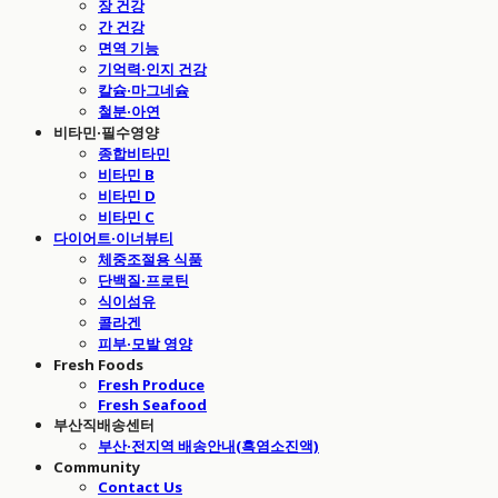
장 건강
간 건강
면역 기능
기억력·인지 건강
칼슘·마그네슘
철분·아연
비타민·필수영양
종합비타민
비타민 B
비타민 D
비타민 C
다이어트·이너뷰티
체중조절용 식품
단백질·프로틴
식이섬유
콜라겐
피부·모발 영양
Fresh Foods
Fresh Produce
Fresh Seafood
부산직배송센터
부산·전지역 배송안내(흑염소진액)
Community
Contact Us