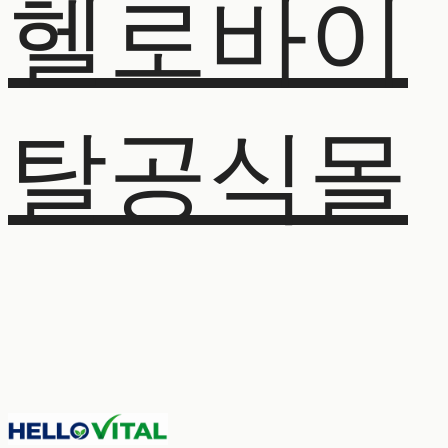
헬로바이
탈공식몰