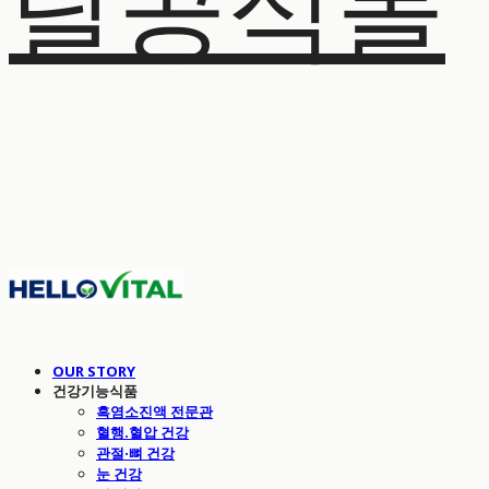
탈공식몰
OUR STORY
건강기능식품
흑염소진액 전문관
혈행.혈압 건강
관절·뼈 건강
눈 건강