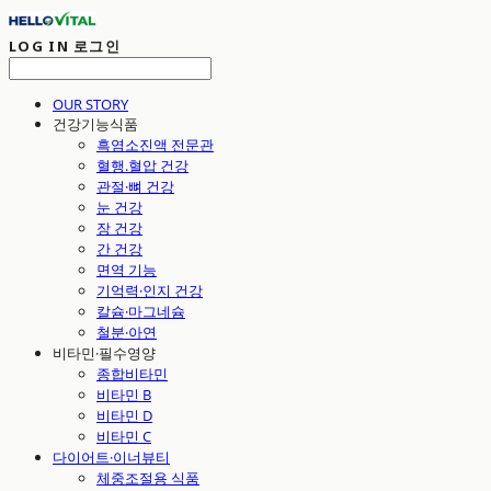
LOG IN
로그인
OUR STORY
건강기능식품
흑염소진액 전문관
혈행.혈압 건강
관절·뼈 건강
눈 건강
장 건강
간 건강
면역 기능
기억력·인지 건강
칼슘·마그네슘
철분·아연
비타민·필수영양
종합비타민
비타민 B
비타민 D
비타민 C
다이어트·이너뷰티
체중조절용 식품