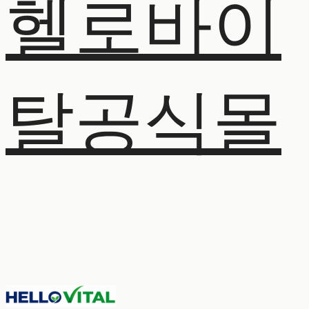
헬로바이
탈공식몰