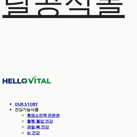
탈공식몰
OUR STORY
건강기능식품
흑염소진액 전문관
혈행.혈압 건강
관절·뼈 건강
눈 건강