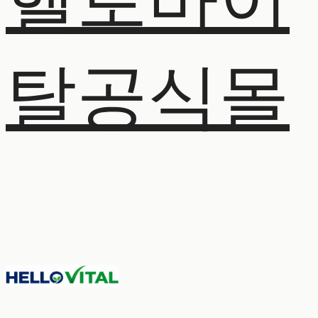
헬로바이
탈공식몰