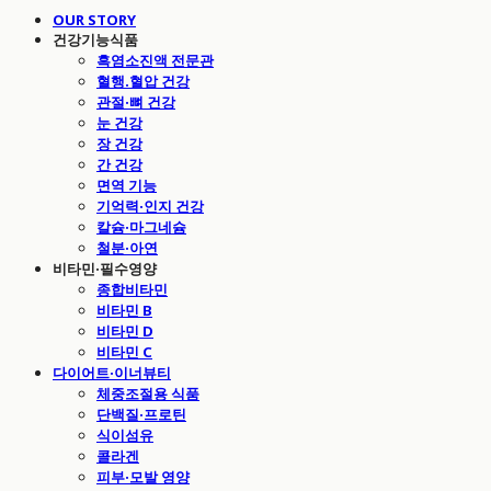
OUR STORY
건강기능식품
흑염소진액 전문관
혈행.혈압 건강
관절·뼈 건강
눈 건강
장 건강
간 건강
면역 기능
기억력·인지 건강
칼슘·마그네슘
철분·아연
비타민·필수영양
종합비타민
비타민 B
비타민 D
비타민 C
다이어트·이너뷰티
체중조절용 식품
단백질·프로틴
식이섬유
콜라겐
피부·모발 영양