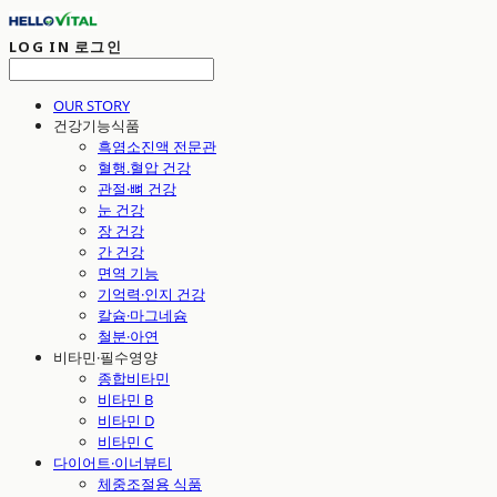
LOG IN
로그인
OUR STORY
건강기능식품
흑염소진액 전문관
혈행.혈압 건강
관절·뼈 건강
눈 건강
장 건강
간 건강
면역 기능
기억력·인지 건강
칼슘·마그네슘
철분·아연
비타민·필수영양
종합비타민
비타민 B
비타민 D
비타민 C
다이어트·이너뷰티
체중조절용 식품