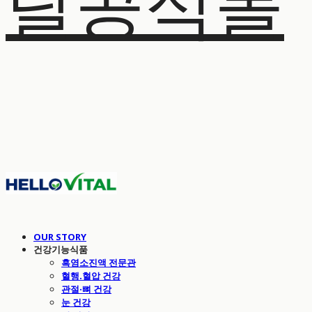
탈공식몰
OUR STORY
건강기능식품
흑염소진액 전문관
혈행.혈압 건강
관절·뼈 건강
눈 건강