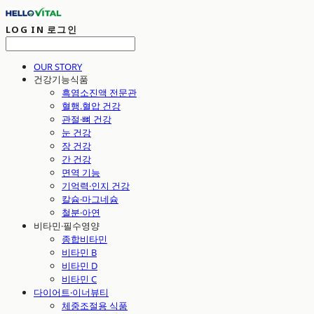
LOG IN
로그인
OUR STORY
건강기능식품
흑염소진액 전문관
혈행.혈압 건강
관절·뼈 건강
눈 건강
장 건강
간 건강
면역 기능
기억력·인지 건강
칼슘·마그네슘
철분·아연
비타민·필수영양
종합비타민
비타민 B
비타민 D
비타민 C
다이어트·이너뷰티
체중조절용 식품