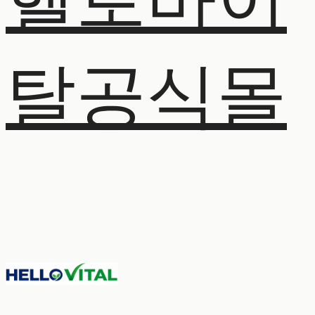
헬로바이
탈공식몰