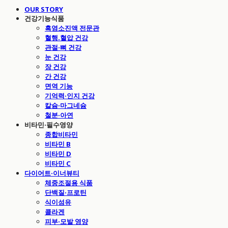
OUR STORY
건강기능식품
흑염소진액 전문관
혈행.혈압 건강
관절·뼈 건강
눈 건강
장 건강
간 건강
면역 기능
기억력·인지 건강
칼슘·마그네슘
철분·아연
비타민·필수영양
종합비타민
비타민 B
비타민 D
비타민 C
다이어트·이너뷰티
체중조절용 식품
단백질·프로틴
식이섬유
콜라겐
피부·모발 영양