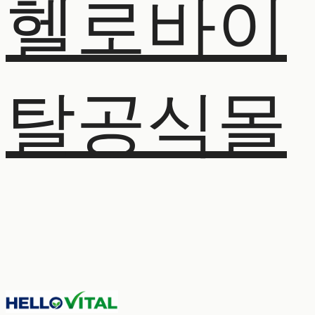
헬로바이
탈공식몰