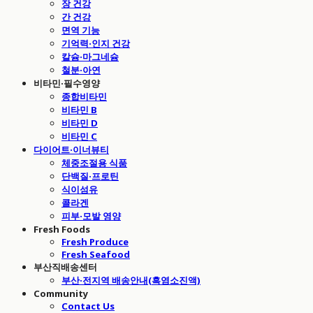
장 건강
간 건강
면역 기능
기억력·인지 건강
칼슘·마그네슘
철분·아연
비타민·필수영양
종합비타민
비타민 B
비타민 D
비타민 C
다이어트·이너뷰티
체중조절용 식품
단백질·프로틴
식이섬유
콜라겐
피부·모발 영양
Fresh Foods
Fresh Produce
Fresh Seafood
부산직배송센터
부산·전지역 배송안내(흑염소진액)
Community
Contact Us