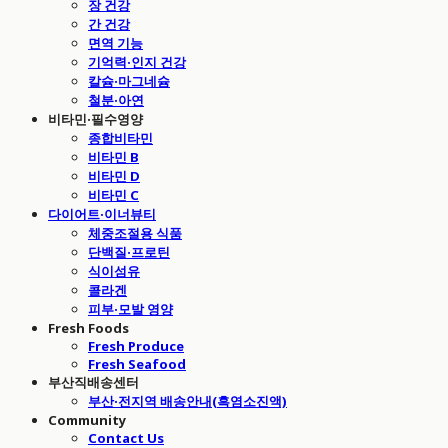
장 건강
간 건강
면역 기능
기억력·인지 건강
칼슘·마그네슘
철분·아연
비타민·필수영양
종합비타민
비타민 B
비타민 D
비타민 C
다이어트·이너뷰티
체중조절용 식품
단백질·프로틴
식이섬유
콜라겐
피부·모발 영양
Fresh Foods
Fresh Produce
Fresh Seafood
부산직배송센터
부산·전지역 배송안내(흑염소진액)
Community
Contact Us