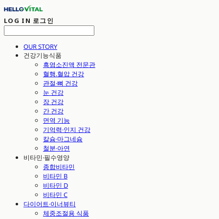
LOG IN
로그인
OUR STORY
건강기능식품
흑염소진액 전문관
혈행.혈압 건강
관절·뼈 건강
눈 건강
장 건강
간 건강
면역 기능
기억력·인지 건강
칼슘·마그네슘
철분·아연
비타민·필수영양
종합비타민
비타민 B
비타민 D
비타민 C
다이어트·이너뷰티
체중조절용 식품