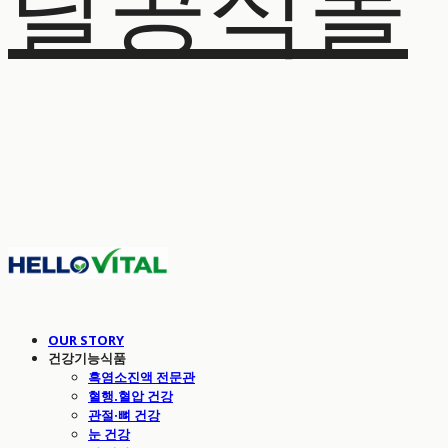
탈공식몰
OUR STORY
건강기능식품
흑염소진액 전문관
혈행.혈압 건강
관절·뼈 건강
눈 건강