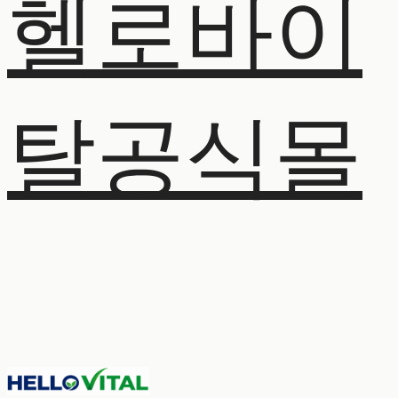
헬로바이
탈공식몰