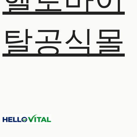
헬로바이
탈공식몰