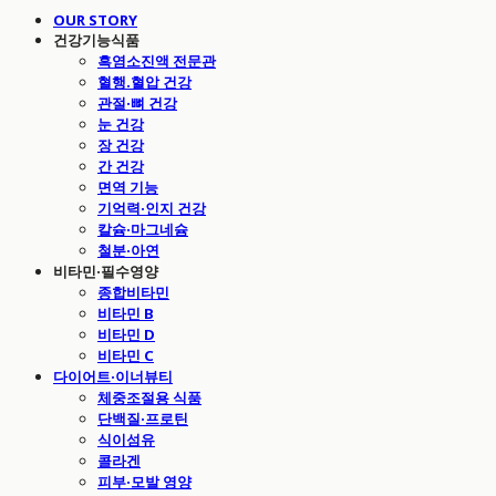
OUR STORY
건강기능식품
흑염소진액 전문관
혈행.혈압 건강
관절·뼈 건강
눈 건강
장 건강
간 건강
면역 기능
기억력·인지 건강
칼슘·마그네슘
철분·아연
비타민·필수영양
종합비타민
비타민 B
비타민 D
비타민 C
다이어트·이너뷰티
체중조절용 식품
단백질·프로틴
식이섬유
콜라겐
피부·모발 영양