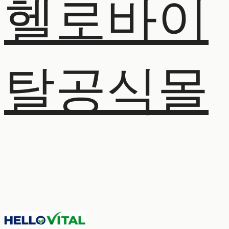
헬로바이
탈공식몰