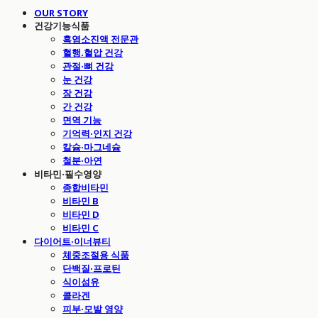
OUR STORY
건강기능식품
흑염소진액 전문관
혈행.혈압 건강
관절·뼈 건강
눈 건강
장 건강
간 건강
면역 기능
기억력·인지 건강
칼슘·마그네슘
철분·아연
비타민·필수영양
종합비타민
비타민 B
비타민 D
비타민 C
다이어트·이너뷰티
체중조절용 식품
단백질·프로틴
식이섬유
콜라겐
피부·모발 영양