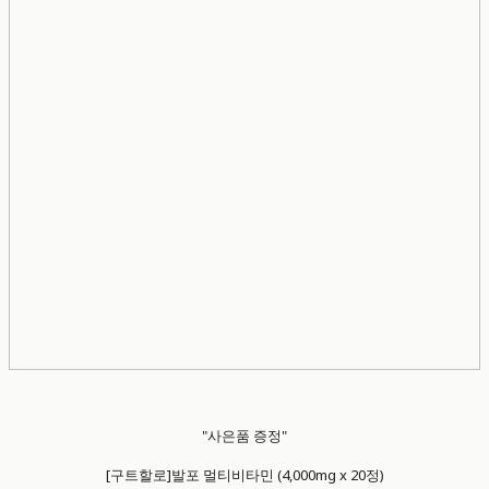
"사은품 증정"
[구트할로]발포 멀티비타민 (4,000mg x 20정)