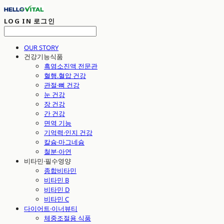
LOG IN
로그인
OUR STORY
건강기능식품
흑염소진액 전문관
혈행.혈압 건강
관절·뼈 건강
눈 건강
장 건강
간 건강
면역 기능
기억력·인지 건강
칼슘·마그네슘
철분·아연
비타민·필수영양
종합비타민
비타민 B
비타민 D
비타민 C
다이어트·이너뷰티
체중조절용 식품