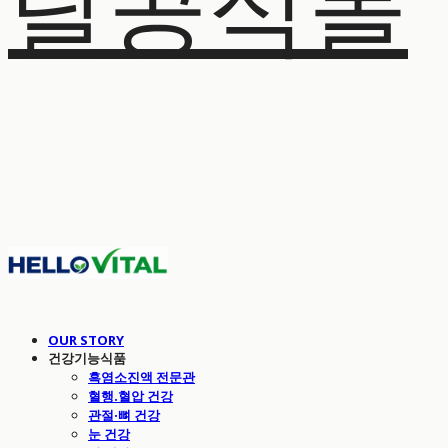
탈공식몰
OUR STORY
건강기능식품
흑염소진액 전문관
혈행.혈압 건강
관절·뼈 건강
눈 건강