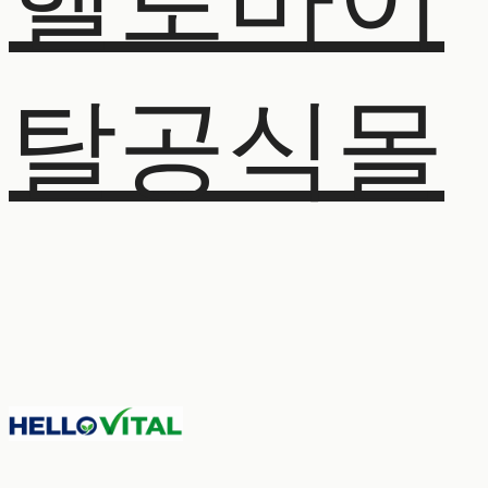
헬로바이
탈공식몰