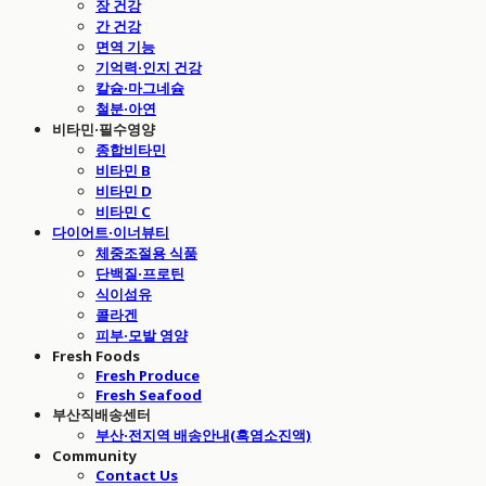
장 건강
간 건강
면역 기능
기억력·인지 건강
칼슘·마그네슘
철분·아연
비타민·필수영양
종합비타민
비타민 B
비타민 D
비타민 C
다이어트·이너뷰티
체중조절용 식품
단백질·프로틴
식이섬유
콜라겐
피부·모발 영양
Fresh Foods
Fresh Produce
Fresh Seafood
부산직배송센터
부산·전지역 배송안내(흑염소진액)
Community
Contact Us