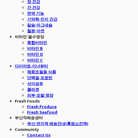
장 건강
간 건강
면역 기능
기억력·인지 건강
칼슘·마그네슘
철분·아연
비타민·필수영양
종합비타민
비타민 B
비타민 D
비타민 C
다이어트·이너뷰티
체중조절용 식품
단백질·프로틴
식이섬유
콜라겐
피부·모발 영양
Fresh Foods
Fresh Produce
Fresh Seafood
부산직배송센터
부산·전지역 배송안내(흑염소진액)
Community
Contact Us