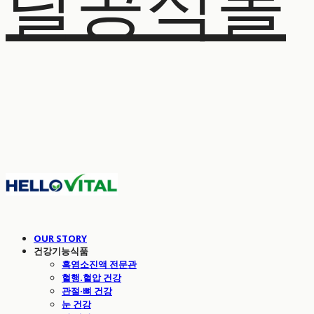
탈공식몰
OUR STORY
건강기능식품
흑염소진액 전문관
혈행.혈압 건강
관절·뼈 건강
눈 건강