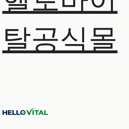
헬로바이
탈공식몰