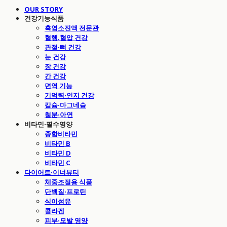
OUR STORY
건강기능식품
흑염소진액 전문관
혈행.혈압 건강
관절·뼈 건강
눈 건강
장 건강
간 건강
면역 기능
기억력·인지 건강
칼슘·마그네슘
철분·아연
비타민·필수영양
종합비타민
비타민 B
비타민 D
비타민 C
다이어트·이너뷰티
체중조절용 식품
단백질·프로틴
식이섬유
콜라겐
피부·모발 영양