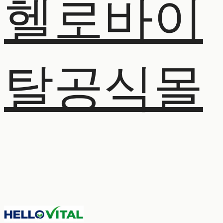
헬로바이
탈공식몰