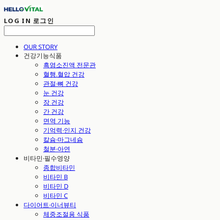
LOG IN
로그인
OUR STORY
건강기능식품
흑염소진액 전문관
혈행.혈압 건강
관절·뼈 건강
눈 건강
장 건강
간 건강
면역 기능
기억력·인지 건강
칼슘·마그네슘
철분·아연
비타민·필수영양
종합비타민
비타민 B
비타민 D
비타민 C
다이어트·이너뷰티
체중조절용 식품