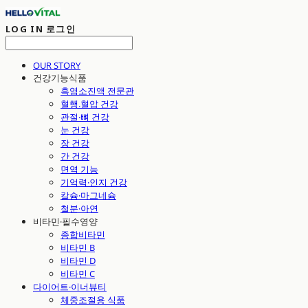
LOG IN
로그인
OUR STORY
건강기능식품
흑염소진액 전문관
혈행.혈압 건강
관절·뼈 건강
눈 건강
장 건강
간 건강
면역 기능
기억력·인지 건강
칼슘·마그네슘
철분·아연
비타민·필수영양
종합비타민
비타민 B
비타민 D
비타민 C
다이어트·이너뷰티
체중조절용 식품