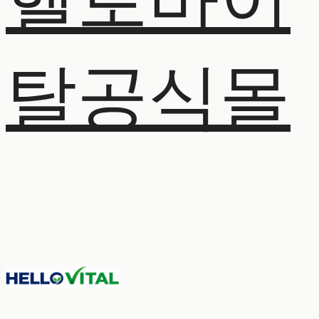
헬로바이
탈공식몰