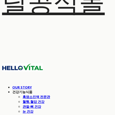
탈공식몰
OUR STORY
건강기능식품
흑염소진액 전문관
혈행.혈압 건강
관절·뼈 건강
눈 건강