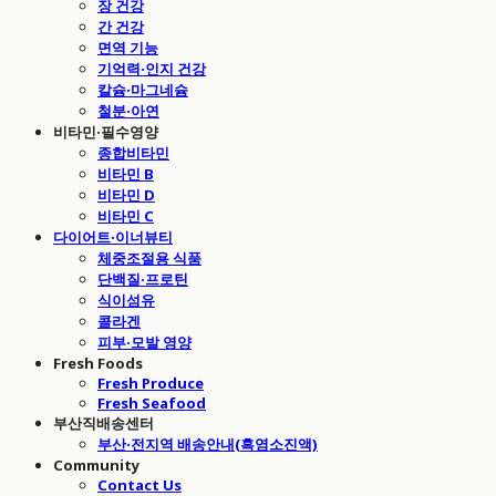
장 건강
간 건강
면역 기능
기억력·인지 건강
칼슘·마그네슘
철분·아연
비타민·필수영양
종합비타민
비타민 B
비타민 D
비타민 C
다이어트·이너뷰티
체중조절용 식품
단백질·프로틴
식이섬유
콜라겐
피부·모발 영양
Fresh Foods
Fresh Produce
Fresh Seafood
부산직배송센터
부산·전지역 배송안내(흑염소진액)
Community
Contact Us