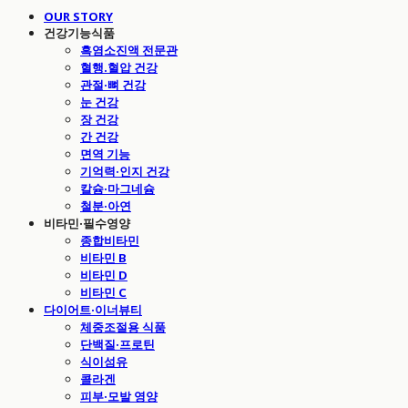
OUR STORY
건강기능식품
흑염소진액 전문관
혈행.혈압 건강
관절·뼈 건강
눈 건강
장 건강
간 건강
면역 기능
기억력·인지 건강
칼슘·마그네슘
철분·아연
비타민·필수영양
종합비타민
비타민 B
비타민 D
비타민 C
다이어트·이너뷰티
체중조절용 식품
단백질·프로틴
식이섬유
콜라겐
피부·모발 영양