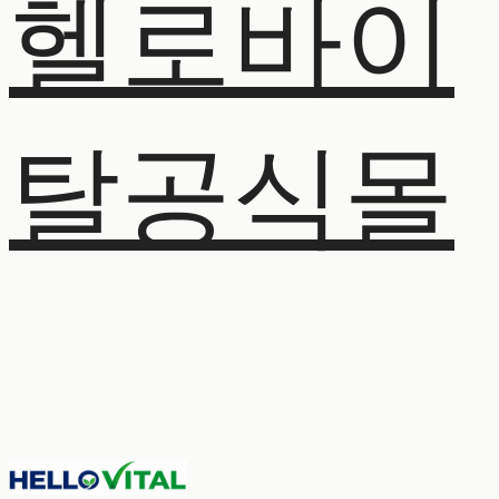
헬로바이
탈공식몰