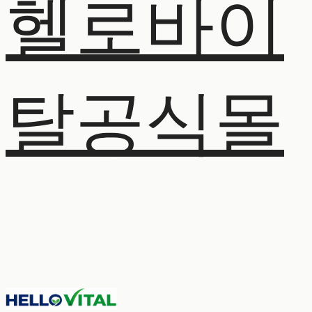
헬로바이
탈공식몰