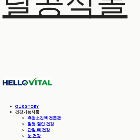
탈공식몰
OUR STORY
건강기능식품
흑염소진액 전문관
혈행.혈압 건강
관절·뼈 건강
눈 건강