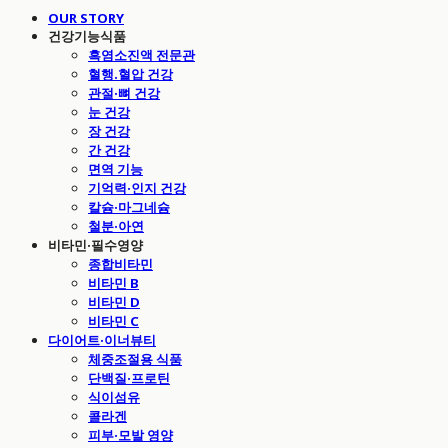
OUR STORY
건강기능식품
흑염소진액 전문관
혈행.혈압 건강
관절·뼈 건강
눈 건강
장 건강
간 건강
면역 기능
기억력·인지 건강
칼슘·마그네슘
철분·아연
비타민·필수영양
종합비타민
비타민 B
비타민 D
비타민 C
다이어트·이너뷰티
체중조절용 식품
단백질·프로틴
식이섬유
콜라겐
피부·모발 영양