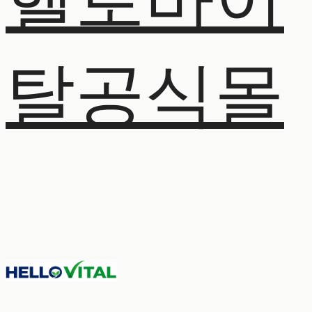
헬로바이
탈공식몰