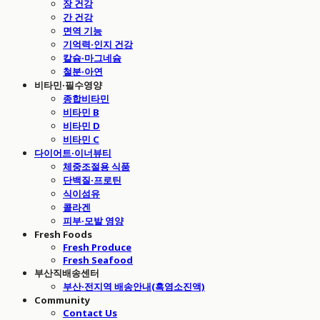
장 건강
간 건강
면역 기능
기억력·인지 건강
칼슘·마그네슘
철분·아연
비타민·필수영양
종합비타민
비타민 B
비타민 D
비타민 C
다이어트·이너뷰티
체중조절용 식품
단백질·프로틴
식이섬유
콜라겐
피부·모발 영양
Fresh Foods
Fresh Produce
Fresh Seafood
부산직배송센터
부산·전지역 배송안내(흑염소진액)
Community
Contact Us