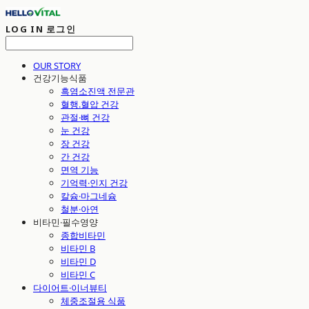
LOG IN
로그인
OUR STORY
건강기능식품
흑염소진액 전문관
혈행.혈압 건강
관절·뼈 건강
눈 건강
장 건강
간 건강
면역 기능
기억력·인지 건강
칼슘·마그네슘
철분·아연
비타민·필수영양
종합비타민
비타민 B
비타민 D
비타민 C
다이어트·이너뷰티
체중조절용 식품