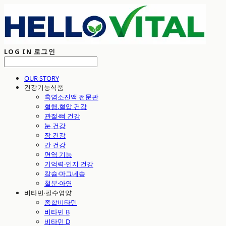
LOG IN
로그인
OUR STORY
건강기능식품
흑염소진액 전문관
혈행.혈압 건강
관절·뼈 건강
눈 건강
장 건강
간 건강
면역 기능
기억력·인지 건강
칼슘·마그네슘
철분·아연
비타민·필수영양
종합비타민
비타민 B
비타민 D