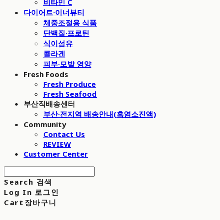
비타민 C
다이어트·이너뷰티
체중조절용 식품
단백질·프로틴
식이섬유
콜라겐
피부·모발 영양
Fresh Foods
Fresh Produce
Fresh Seafood
부산직배송센터
부산·전지역 배송안내(흑염소진액)
Community
Contact Us
REVIEW
Customer Center
Search
검색
Log In
로그인
Cart
장바구니