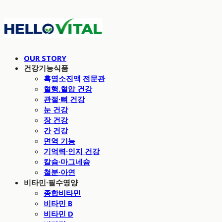
OUR STORY
건강기능식품
흑염소진액 전문관
혈행.혈압 건강
관절·뼈 건강
눈 건강
장 건강
간 건강
면역 기능
기억력·인지 건강
칼슘·마그네슘
철분·아연
비타민·필수영양
종합비타민
비타민 B
비타민 D