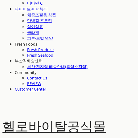
비타민 C
다이어트·이너뷰티
체중조절용 식품
단백질·프로틴
식이섬유
콜라겐
피부·모발 영양
Fresh Foods
Fresh Produce
Fresh Seafood
부산직배송센터
부산·전지역 배송안내(흑염소진액)
Community
Contact Us
REVIEW
Customer Center
헬로바이탈공식몰