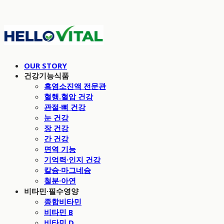
OUR STORY
건강기능식품
흑염소진액 전문관
혈행.혈압 건강
관절·뼈 건강
눈 건강
장 건강
간 건강
면역 기능
기억력·인지 건강
칼슘·마그네슘
철분·아연
비타민·필수영양
종합비타민
비타민 B
비타민 D